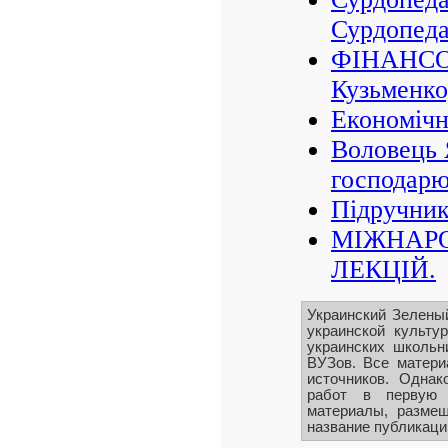
Сурдопеда
ФІНАНСО
Кузьменко
Економічн
Воловець Я
господар
Підручник
МІЖНАРО
ЛЕКЦІЙ.
Украинский Зелены
украинской культу
украинских школьн
ВУЗов. Все матери
источников. Однак
работ в первую 
материалы, размещ
название публикации