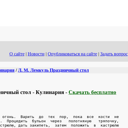
О сайте
|
Новости
|
Опубликоваться на сайте
|
Задать вопрос
инария
/
Л. М. Лемкуль Праздничный стол
ничный стол - Кулинария -
Скачать бесплатно