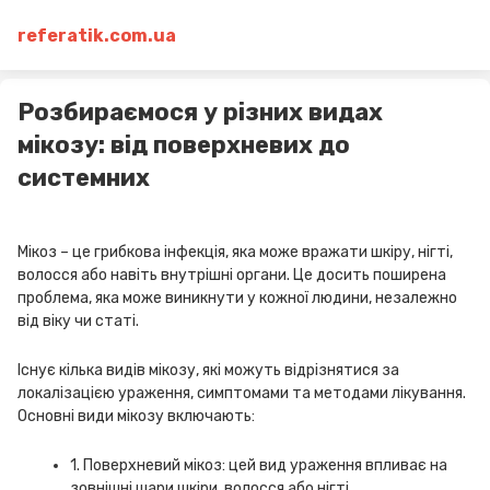
referatik.com.ua
Розбираємося у різних видах
мікозу: від поверхневих до
системних
Мікоз – це грибкова інфекція, яка може вражати шкіру, нігті,
волосся або навіть внутрішні органи. Це досить поширена
проблема, яка може виникнути у кожної людини, незалежно
від віку чи статі.
Існує кілька видів мікозу, які можуть відрізнятися за
локалізацією ураження, симптомами та методами лікування.
Основні види мікозу включають:
1. Поверхневий мікоз: цей вид ураження впливає на
зовнішні шари шкіри, волосся або нігті.