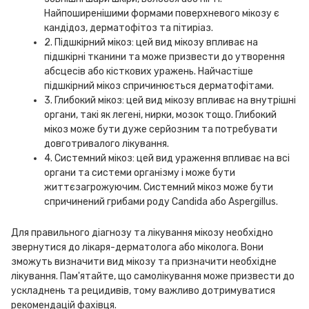
Найпоширенішими формами поверхневого мікозу є
кандідоз, дерматофітоз та пітиріаз.
2. Підшкірний мікоз: цей вид мікозу впливає на
підшкірні тканини та може призвести до утворення
абсцесів або кісткових уражень. Найчастіше
підшкірний мікоз спричинюється дерматофітами.
3. Глибокий мікоз: цей вид мікозу впливає на внутрішні
органи, такі як легені, нирки, мозок тощо. Глибокий
мікоз може бути дуже серйозним та потребувати
довготривалого лікування.
4. Системний мікоз: цей вид ураження впливає на всі
органи та системи організму і може бути
життєзагрожуючим. Системний мікоз може бути
спричинений грибами роду Candida або Aspergillus.
Для правильного діагнозу та лікування мікозу необхідно
звернутися до лікаря-дерматолога або міколога. Вони
зможуть визначити вид мікозу та призначити необхідне
лікування. Пам'ятайте, що самолікування може призвести до
ускладнень та рецидивів, тому важливо дотримуватися
рекомендацій фахівця.