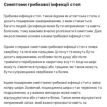
Симптоми грибкової інфекції стоп
Грибкова інфекція стоп, також відома як атлетська стопа, є
досить поширеним захворюванням, з яким стикається
багато людей. Ця інфекція може бути неприємною та навіть
болісною, тому важливо вчасно розпізнати її симптоми. Далі
ми розглянемо основні ознаки грибкової інфекції стоп.
Одним з перших симптомів грибкової інфекції стоп є поява
свербіжу та печії між пальцями. Ці почуття можуть бути
досить вираженими, особливо після душу або після
тривалого перебування в закритому взутті. Іноді на шкірі
можуть з'являтися пухирці або тріщини, які також можуть
бути супроводжені свербіжем та болем.
Іншим поширеним симптомом грибкової інфекції стоп є зміна
коліру шкіри. Зазвичай, пошкоджена шкіра стає червоною та
подразненою, а у важких випадках може навіть
відлущуватися або ставати білою. Також може відчуватися
неприємний запах, який важко приховати навіть за