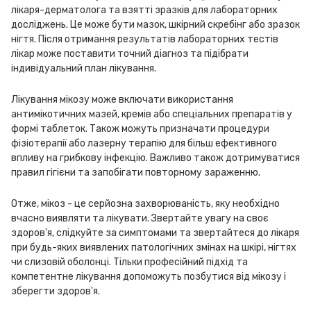
лікаря-дерматолога та взятті зразків для лабораторних
досліджень. Це може бути мазок, шкірний скребінг або зразок
нігтя. Після отримання результатів лабораторних тестів
лікар може поставити точний діагноз та підібрати
індивідуальний план лікування.
Лікування мікозу може включати використання
антимікотичних мазей, кремів або спеціальних препаратів у
формі таблеток. Також можуть призначати процедури
фізіотерапії або лазерну терапію для більш ефективного
впливу на грибкову інфекцію. Важливо також дотримуватися
правил гігієни та запобігати повторному зараженню.
Отже, мікоз - це серйозна захворюваність, яку необхідно
вчасно виявляти та лікувати. Звертайте увагу на своє
здоров'я, слідкуйте за симптомами та звертайтеся до лікаря
при будь-яких виявлених патологічних змінах на шкірі, нігтях
чи слизовій оболонці. Тільки професійний підхід та
компетентне лікування допоможуть позбутися від мікозу і
зберегти здоров'я.