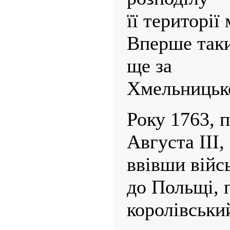
її території
Вперше таки
ще за
Хмельницьк
Року 1763, п
Августа III,
ввівши війс
до Польщі, 
королівськи