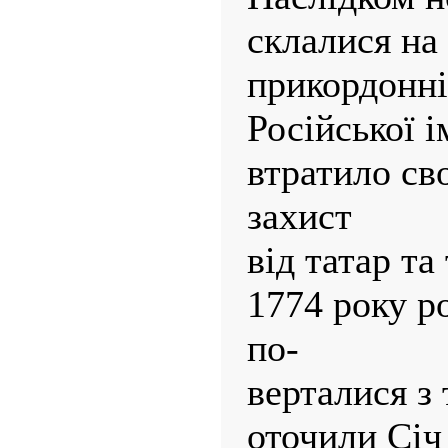
склалися на
прикордонні
Російської і
втратило св
захист
від татар та 
1774 року ро
по-
верталися з
оточили Січ 