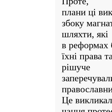
Проте,
плани ці ви
збоку магна
шляхти, які
в реформах 
їхні права т
рішуче
заперечувал
православни
Це викликал
чання проте