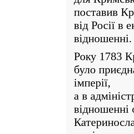
поставив Кр
від Росії в 
відношенні.
Року 1783 К
було приєдн
імперії,
а в адмініс
відношенні 
Катериносл