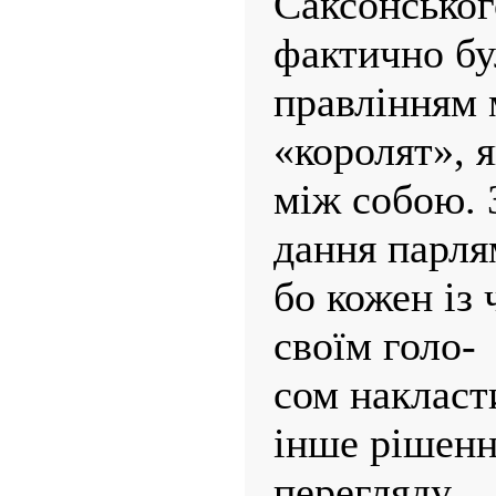
Саксонськог
фактично бу
правлінням 
«королят», я
між собою. 
дання парля
бо кожен із 
своїм голо-
сом накласт
інше рішенн
перегляду