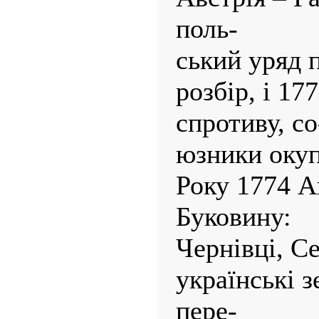
поль-
ський уряд 
розбір, і 177
спротиву, со
юзники оку
Року 1774 А
Буковину:
Чернівці, С
українські з
пере-