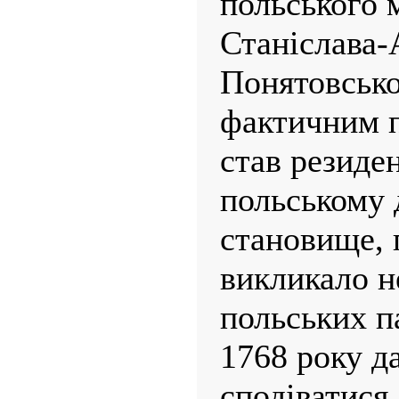
польського 
Станіслава-
Понятовсько
фактичним 
став резиден
польському 
становище, 
викликало н
польських па
1768 року д
сподіватися,