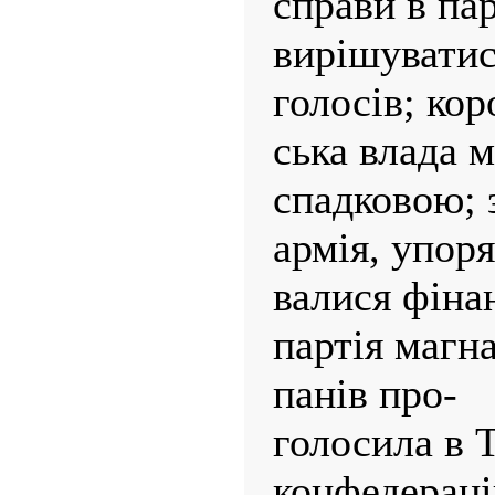
справи в па
вирішуватис
голосів; кор
ська влада 
спадковою; 
армія, упор
валися фінан
партія магна
панів про-
голосила в 
конфедераці