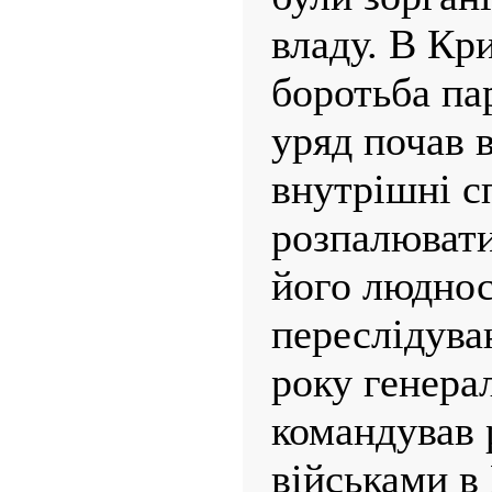
владу. В Кр
боротьба па
уряд почав 
внутрішні с
розпалювати
його люднос
переслідува
року генера
командував 
військами в 