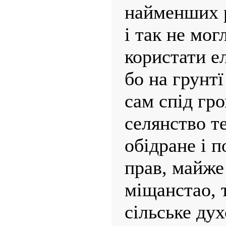
найменших р
і так не мог
користати е
бо на грунтї
сам спід гр
селянство т
обідране і 
прав, майже
міщанстао, 
сільське ду