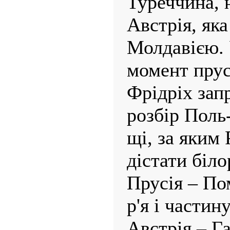
Туреччина, 
Австрія, яка
Молдавією. 
момент прус
Фрідріх зап
розбір Поль
щі, за яким 
дістати біло
Прусія – По
р'я і частин
Австрія – Г