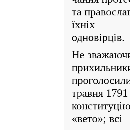
та православ
їхніх
одновірців.
Не зважаючи
прихильник
проголосили
травня 1791
конституцію
«вето»; всі