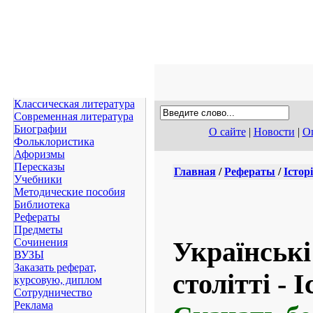
Классическая литература
Современная литература
Биографии
О сайте
|
Новости
|
Оп
Фольклористика
Афоризмы
Пересказы
Главная
/
Рефераты
/
Істор
Учебники
Методические пособия
Библиотека
Рефераты
Предметы
Сочинения
Українські
ВУЗЫ
Заказать реферат,
столітті - 
курсовую, диплом
Сотрудничество
Реклама