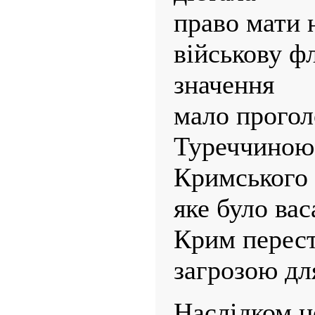
право мати 
військову ф
значення
мало прого
Туреччиною
Кримського 
яке було ва
Крим перест
загрозою дл
Наслідком н