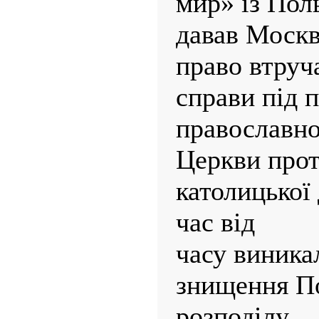
мир» із Пол
давав Москві
право втруча
справи під 
православно
Церкви про
католицької 
час від
часу виника
знищення По
розподілу