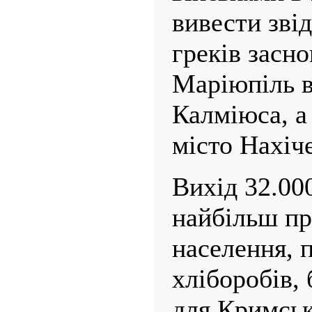
вивести зві
греків засно
Маріюпіль в
Калміюса, а 
місто Нахіче
Вихід 32.00
найбільш пр
населення, 
хліборобів,
для Кримськ