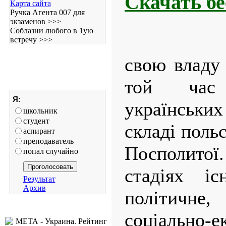
Скачать б
Карта сайта
Ручка Агента 007 для
экзаменов >>>
Соблазни любого в 1ую
встречу >>>
свою владу
той час
Я:
українських
школьник
студент
складі польс
аспирант
преподаватель
Посполитої
попал случайно
стадіях іс
Результат
Архив
політичн
соціально-е