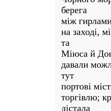
берега
між гирлами
на заході, 
та
Міюса й Дон
давали можл
тут
портові міс
торгівлю; кр
дістала