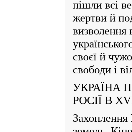
пішли всі ве
жертви й по
визволення 
українськог
своєї й чужо
свободи і ві
УКРАЇНА 
РОСІЇ В XV
Захоплення 
земель. Кіне