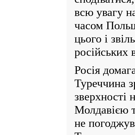
всю увагу н
часом Польщ
цього і звіл
російських 
Росія домаг
Туреччина з
зверхності 
Молдавією т
не погоджув