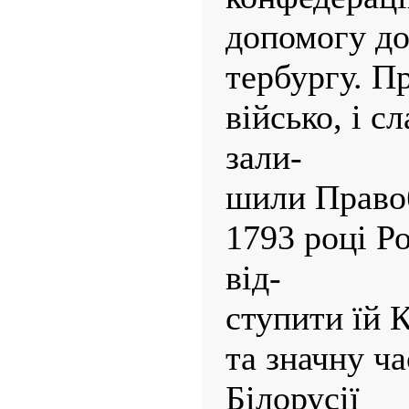
допомогу до
тербургу. П
військо, і с
зали-
шили Право
1793 році Р
від-
ступити їй 
та значну ч
Білорусії