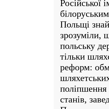
Російської 
білоруським
Польщі знай
зрозуміли, 
польську д
тільки шлях
реформ: об
шляхетських
поліпшення
станів, заве