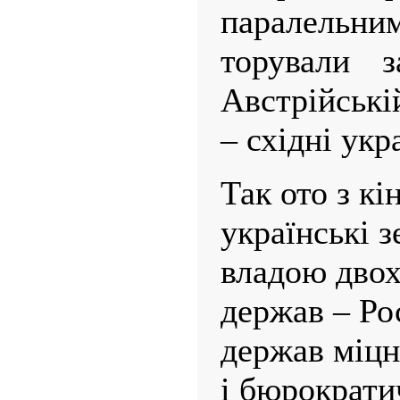
паралельни
торували з
Австрійські
– східні укр
Так ото з кі
українські 
владою двох
держав – Рос
держав міцн
і бюрократи