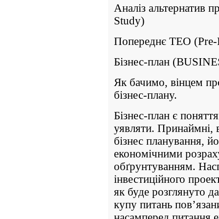
Аналіз альтернатив пр
Study)
Попереднє ТЕО (Pre-Fe
Бізнес-план (BUSIN
Як бачимо, вінцем пр
бізнес-плану.
Бізнес-план є понятт
уявляти. Принаймні, в
бізнес планування, 
економічними розрах
обґрунтуванням. Насп
інвестиційного проект
як буде розглянуто да
купу питань пов’язан
насамперед питання е