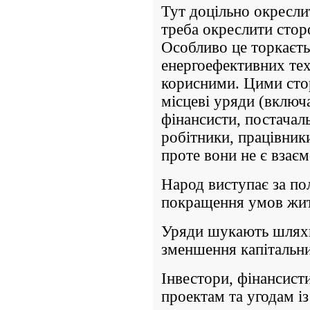
Тут доцільно окреслит
треба окреслити сторо
Особливо це торкаєть
енергоефективних тех
корисними. Цими стор
місцеві уряди (включа
фінансисти, постачал
робітники, працівники 
проте вони не є вза
Народ виступає за п
покращення умов жит
Уряди шукають шляхи
зменшення капітальни
Інвестори, фінансист
проектам та угодам і