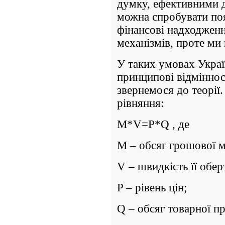
думку, ефективними д
можна спробувати по
фінансові надходженн
механізмів, проте ми 
У таких умовах Укра
принципові відміннос
звернемося до теорії
рівняння:
M*V=P*Q , де
M – обсяг грошової м
V – швидкість її обер
P – рівень цін;
Q – обсяг товарної пр