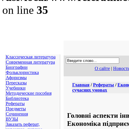
on line
35
Классическая литература
Современная литература
Биографии
О сайте
|
Новост
Фольклористика
Афоризмы
Пересказы
Главная
/
Рефераты
/
Екон
Учебники
сучасних умовах
Методические пособия
Библиотека
Рефераты
Предметы
Головні аспекти ін
Сочинения
ВУЗЫ
Економіка підприє
Заказать реферат,