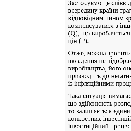
Застосуємо це співв
всередину країни тра
відповідним чином зр
компенсуватися з інш
(Q), що виробляється
цін (P).
Отже, можна зробити 
вкладення не відобра
виробництва, його он
призводить до негатив
із інфляційними проц
Така ситуація вимагає
що здійснюють розпо
то залишається єдини
конкретних інвестиці
інвестиційний процес