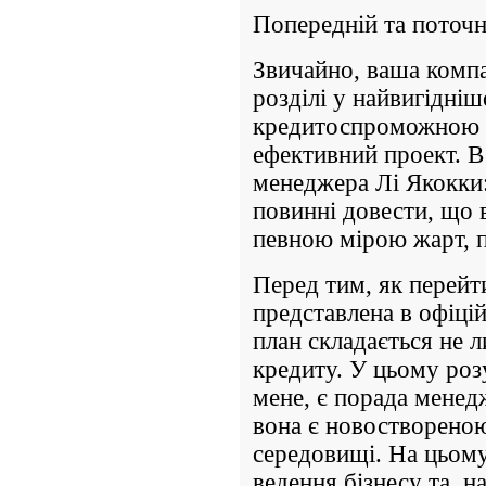
Попередній та поточн
Звичайно, ваша компа
розділі у найвигідніш
кредитоспроможною т
ефективний проект. В
менеджера Лі Якокки:
повинні довести, що в
певною мірою жарт, п
Перед тим, як перейти
представлена в офіцій
план складається не 
кредиту. У цьому роз
мене, є порада менедж
вона є новоствореною,
середовищі. На цьому
ведення бізнесу та, н