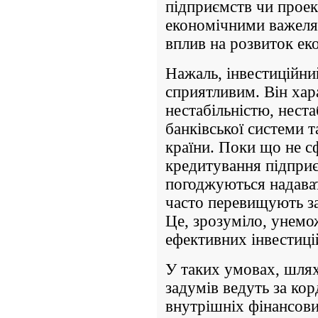
підприємств чи проект
економічними важеля
вплив на розвиток ек
Нажаль, інвестиційний
сприятливим. Він хар
нестабільністю, нест
банківської системи 
країни. Поки що не с
кредитування підприє
погоджуються надават
часто перевищують за
Це, зрозуміло, унемо
ефективних інвестиці
У таких умовах, шлях
задумів ведуть за ко
внутрішніх фінансови