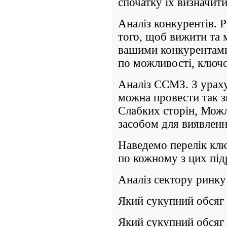
спочатку їх визначити
Аналіз конкурентів. 
того, щоб вижити та м
вашими конкурентами,
по можливості, ключо
Аналіз ССМЗ. З ураху
можна провести так з
Слабких сторін, Можли
засобом для виявленн
Наведемо перелік клю
по кожному з цих підр
Аналіз сектору ринку
Який сукупний обсяг
Який сукупний обсяг 