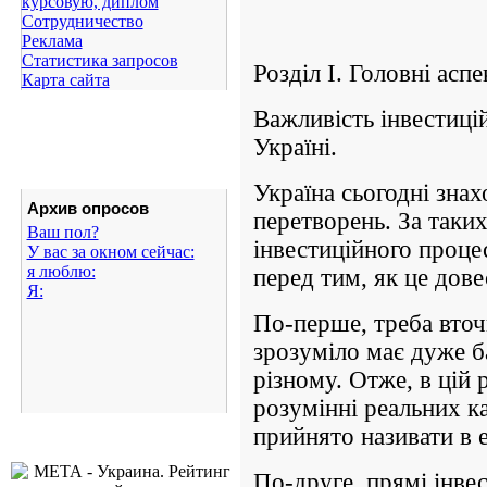
курсовую, диплом
Сотрудничество
Реклама
Статистика запросов
Розділ I. Головні асп
Карта сайта
Важливість інвестицій
Україні.
Україна сьогодні зна
Архив опросов
перетворень. За таки
Ваш пол?
інвестиційного проце
У вас за окном сейчас:
я люблю:
перед тим, як це дове
Я:
По-перше, треба вточ
зрозуміло має дуже б
різному. Отже, в цій 
розумінні реальних ка
прийнято називати в е
По-друге, прямі інвес