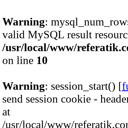
Warning
: mysql_num_rows(
valid MySQL result resourc
/usr/local/www/referatik.
on line
10
Warning
: session_start() [
f
send session cookie - header
at
/usr/local/www/referatik.co