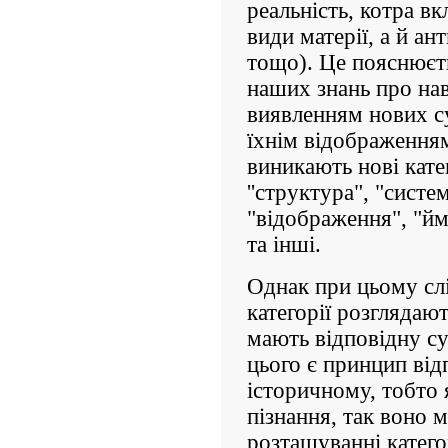
реальність, котра в
види матерії, а й а
тощо). Це пояснюєт
наших знань про на
виявленням нових су
їхнім відображенням
виникають нові катег
''структура", "систе
"відображення", "ймо
та інші.
Однак при цьому слі
категорії розглядают
мають відповідну с
цього є принцип від
історичному, тобто 
пізнання, так воно м
розташуванні катего