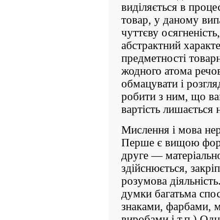
виділяється в проце
товар, у даному вип
чуттєву осягненість,
абстрактний характе
предметності товарни
жодного атома речо
обмацувати і розгля
робити з ним, що ва
вартість лишається
Мислення і мова нер
Перше є вищою фор
друге — матеріальн
здійснюється, закріп
розумова діяльність
думки багатьма спо
знаками, фарбами, 
виробами і т.п.) Од