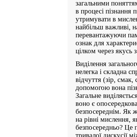
загальними поняттям
в процесі пізнання п
утримувати в мисле
найбільш важливі, н
перевантажуючи пам
ознак для характерис
цілком через якусь з
Виділення загальног
нелегка і складна сп
відчуття (зір, смак,
допомогою вона пізн
Загальне виділяєтьс
воно є опосередков
безпосереднім. Як ж
на рівні мислення, 
безпосередньо? Це 
тривалої дискусії м