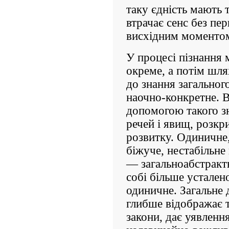
таку єдність мають 
втрачає сенс без пер
висхідним моментом 
У процесі пізнання 
окреме, а потім шл
до знання загально
наочно-конкретне. 
допомогою такого зн
речей і явищ, розкр
розвитку. Одиничне
біжуче, нестабільне
— загальноабстрактн
собі більше устален
одиничне. Загальне 
глибше відображає т
закони, дає уявленн