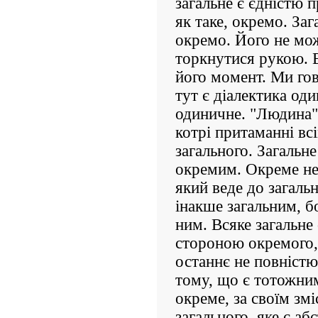
загальне є єдністю 
як таке, окремо. Заг
окремо. Його не мо
торкнутися рукою. В
його момент. Ми гов
тут є діалектика оди
одиничне. "Людина" 
котрі притаманні вс
загального. Загальн
окремим. Окреме не 
який веде до загальн
інакше загальним, б
ним. Всяке загальне
стороною окремого,
останнє не повністю
тому, що є тотожни
окреме, за своїм зм
загального, яке є а