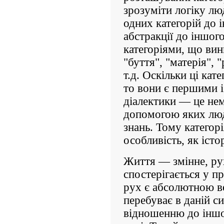
зрозуміти логіку люд
одних категорій до 
абстракції до іншог
категоріями, що вин
"буття", "матерія", "
т.д. Оскільки ці кат
то вони є першими і 
діалектики — це нем
допомогою яких люд
знань. Тому категор
особливість, як істо
Життя — змінне, ру
спостерігається у п
рух є абсолютною в
перебуває в даній си
відношенню до іншої