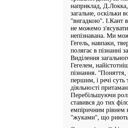
наприклад, Д.Локка
загальне, оскільки в
"вигадкою". І.Кант 
не можемо з'ясувати
непізнавана. Ми мо
Гегель, навпаки, тве
полягає в пізнанні з
Виділення загальног
Гегелем, найістотні
пізнання. "Поняття,
першим, і речі суть 
діяльності притаманн
Перебільшуючи роль
ставився до тих філ
емпіричним рівнем п
"жуками", що риють