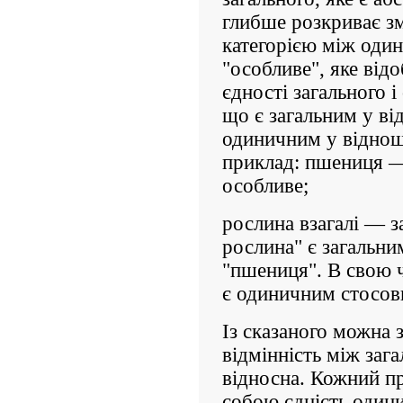
глибше розкриває зм
категорією між один
"особливе", яке від
єдності загального 
що є загальним у ві
одиничним у віднош
приклад: пшениця —
особливе;
рослина взагалі — з
рослина" є загальни
"пшениця". В свою ч
є одиничним стосовн
Із сказаного можна 
відмінність між заг
відносна. Кожний пр
собою єдність одини