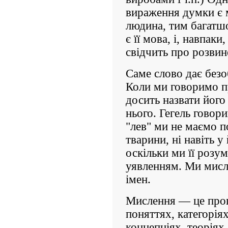
вираження думки є 
людина, тим багатш
є її мова, і, навпак
свідчить про розвин
Саме слово дає безо
Коли ми говоримо п
досить назвати його
нього. Гегель говор
"лев" ми не маємо по
тварини, ні навіть у 
оскільки ми її розу
уявленням. Ми мисл
імен.
Мислення — це проц
поняттях, категорія
концепціях, теоріях