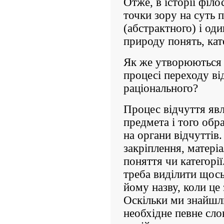
Отже, в історії філо
точки зору на суть 
(абстрактного) і од
природу понять, кат
Як же утворюються п
процесі переходу ві
раціонального?
Процес відчуття явл
предмета і того обра
на органи відчуттів
закріплення, матеріал
поняття чи категорії
треба виділити щось 
йому назву, коли це 
Оскільки ми знайшли
необхідне певне сло