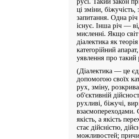
русі. Такий закон п
ці зміни, біжучість,
запитання. Одна річ
існує. Інша річ — в
мисленні. Якщо світ
діалектика як теорі
категорійний апарат
уявлення про такий 
(Діалектика — це єди
допомогою своїх кат
рух, зміну, розкрива
об'єктивній дійсност
рухливі, біжучі, ви
взаємопереходами. С
якість, а якість пер
стає дійсністю, дій
можливостей; причи