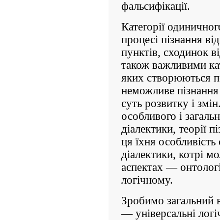
фальсифікації.
Категорії одиничного
процесі пізнання ві
пунктів, сходинок в
також важливими ка
яких створюються по
неможливе пізнання 
суть розвитку і змін
особливого і загальн
діалектики, теорії пі
ця їхня особливість 
діалектики, котрі м
аспектах — онтолог
логічному.
Зробимо загальний в
— універсальні логі