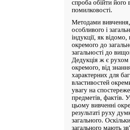
спроба обійти його в
помилковості.
Методами вивчення,
особливого і загальн
індукції, як відомо,
окремого до загальн
загальності до вищо
Дедукція ж є рухом 
окремого, від знанн
характерних для баг
властивостей окрем
увагу на спостереже
предметів, фактів. 
цьому вивченні окр
результаті руху дум
загального. Оскільки
загального мають зв'я