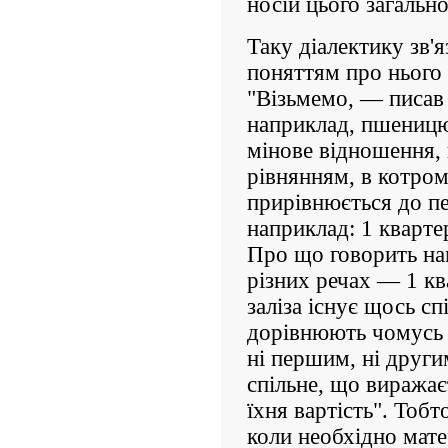
носій цього загально
Таку діалектику зв'я
поняттям про нього 
"Візьмемо, — писав
наприклад, пшеницю 
мінове відношення,
рівнянням, в котром
прирівнюється до пев
наприклад: 1 кварте
Про що говорить на
різних речах — 1 кв
заліза існує щось спі
дорівнюють чомусь т
ні першим, ні други
спільне, що виражає
їхня вартість". Тобт
коли необхідно мате