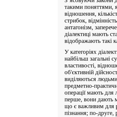
З’ясовуючи закони д
такими поняттями, я
відношення, кількість
стрибок, відмінність
антагонізм, запереч
діалектиці мають ст
відображають такі ка
У категоріях діалек
найбільш загальні су
властивості, віднош
об'єктивній дійсност
виділяються людьми 
предметно-практично
операції мають для 
перше, вони дають 
що є важливим для р
пізнання; по-друге, 