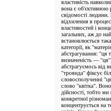
властивість навколиш
вона є об'єктивною 
свідомості людини.
відхилення в процес
властивостей і конц
загальних, аж до най
встановлюється така
категорії, як "матер
абстрагування: "ця 
визначеність — "ця"
абстрагуємось від в
"троянда" фіксує бі
словосполученні "ця
слово "квітка". Воно
дійсності, тобто ми
конкретної різномані
концентрується на т