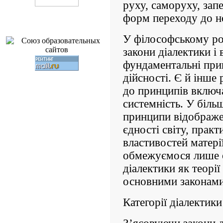
руху, саморуху, зап
форм переходу до но
У філософському ро
закони діалектики і
фундаментальні при
дійсності. Є й інше
до принципів включа
системність. У біл
принципи відображен
єдності світу, прак
властивостей матері
обмежуємося лише
діалектики як теорії 
основними законами
Категорії діалектики