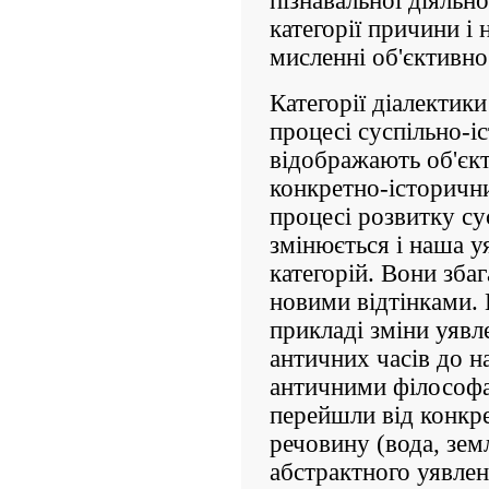
пізнавальної діяльн
категорії причини і
мисленні об'єктивно
Категорії діалектик
процесі суспільно-і
відображають об'єкт
конкретно-історичн
процесі розвитку су
змінюється і наша у
категорій. Вони зб
новими відтінками.
прикладі зміни уявл
античних часів до на
античними філософа
перейшли від конкр
речовину (вода, зем
абстрактного уявлен