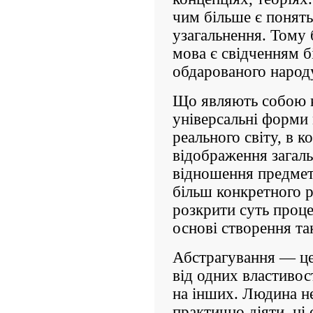
чим більше є понять
узагальнення. Тому
мова є свідченням б
обдарованого народ
Що являють собою ка
універсальні форми
реального світу, в к
відображення загальн
відношення предметі
більш конкретного р
розкрити суть проце
основі створення та
Абстрагування — це
від одних властивос
на інших. Людина не
практично діяти, ні