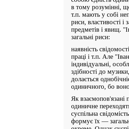
в тому розумінні, щ
т.п. мають у собі не
риси, властивості і 
предметів і явищ. "
загальні риси:
наявність свідомості
праці і т.п. Але "Ів
індивідуальні, особл
здібності до музик
долається однобічніс
одиничного, бо воно 
Як взаємопов'язані 
одиничне переходять
суспільна свідомість
формує їх — загальн
окреме. Однак суспі