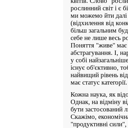
квітів. Слово "росли
рослинний світ і є 
ми можемо йти далі
(відхилення від кон
більш загальним буд
себе не лише весь р
Поняття "живе" має
абстрагування. І, на
у собі найзагальніше
існує об'єктивно, то
найвищий рівень від
має статус категорії.
Кожна наука, як від
Однак, на відміну ві
бути застосований л
Скажімо, економічна
"продуктивні сили", 