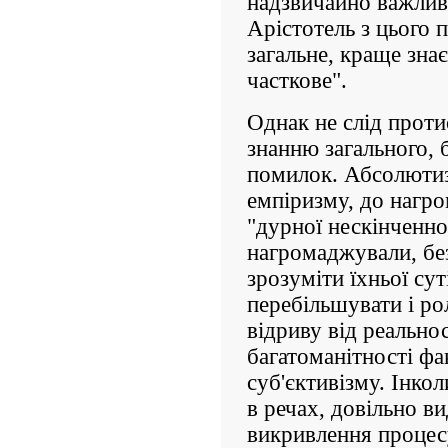
надзвичайно важливе
Арістотель з цього 
загальне, краще знає
часткове".
Однак не слід прот
знанню загального, 
помилок. Абсолюти
емпіризму, до нагр
"дурної нескінченно
нагромаджували, без
зрозуміти їхньої сут
перебільшувати і рол
відриву від реальнос
багатоманітності фа
суб'єктивізму. Інко
в речах, довільно ви
викривлення процесу