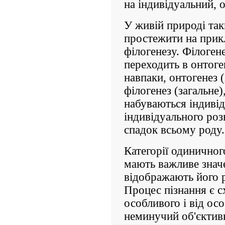
на індивідуальний, 
У живій природі так
простежити на прикл
філогенезу. Філогене
переходить в онтоге
навпаки, онтогенез 
філогенез (загальне),
набуваються індивід
індивідуального роз
спадок всьому роду.
Категорії одиничног
мають важливе значе
відображають його р
Процес пізнання є 
особливого і від ос
неминучий об'єктивн