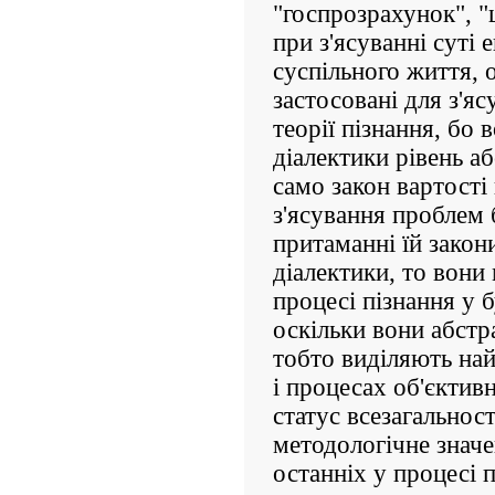
"госпрозрахунок", "ц
при з'ясуванні суті
суспільного життя, 
застосовані для з'я
теорії пізнання, бо
діалектики рівень а
само закон вартості
з'ясування проблем б
притаманні їй закон
діалектики, то вони
процесі пізнання у 
оскільки вони абстр
тобто виділяють най
і процесах об'єктив
статус всезагальност
методологічне значе
останніх у процесі п