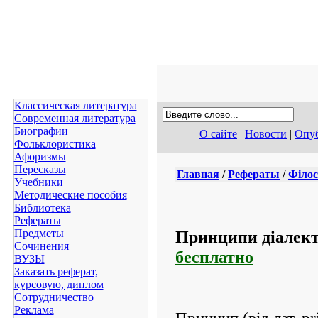
Классическая литература
Современная литература
Биографии
О сайте
|
Новости
|
Опуб
Фольклористика
Афоризмы
Пересказы
Главная
/
Рефераты
/
Філос
Учебники
Методические пособия
Библиотека
Рефераты
Принципи діалект
Предметы
Сочинения
бесплатно
ВУЗЫ
Заказать реферат,
курсовую, диплом
Сотрудничество
Реклама