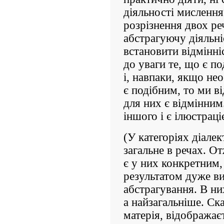
діяльності мисленн
розрізнення двох р
абстрагуючу діяльн
встановити відмінні
до уваги те, що є п
і, навпаки, якщо не
є подібним, то ми в
для них є відмінним
іншого і є ілюстрац
(У категоріях діале
загальне в речах. От
є у них конкретним, 
результатом дуже ви
абстрагування. В ни
а найзагальніше. Ска
матерія, відображає