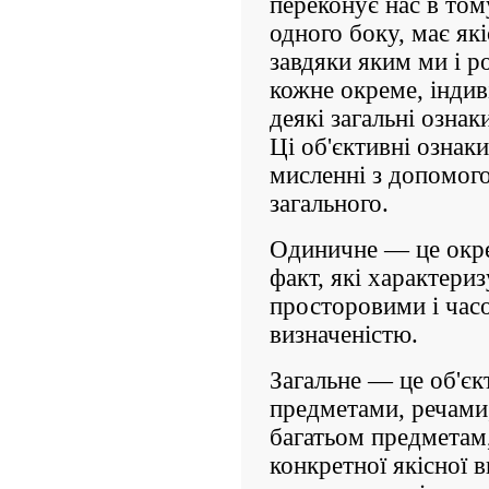
переконує нас в том
одного боку, має які
завдяки яким ми і р
кожне окреме, індив
деякі загальні ознак
Ці об'єктивні ознак
мисленні з допомого
загального.
Одиничне — це окрем
факт, які характери
просторовими і час
визначеністю.
Загальне — це об'єк
предметами, речами
багатьом предметам
конкретної якісної 