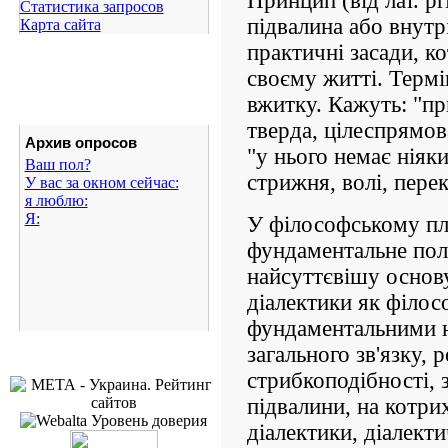
Принцип (від лат. p
Статистика запросов
підвалина або внутр
Карта сайта
практичні засади, к
своєму житті. Терм
вжитку. Кажуть: "п
тверда, цілеспрямов
Архив опросов
"у нього немає ніяк
Ваш пол?
стрижня, волі, пере
У вас за окном сейчас:
я люблю:
Я:
У філософському пл
фундаментальне пол
найсуттєвішу основу
діалектики як філос
фундаментальними н
загального зв'язку, 
стрибкоподібності, 
підвалини, на котри
діалектики, діалекти