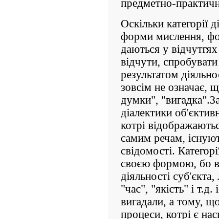
предметно-практичн
Оскільки категорії д
форми мислення, фо
даються у відчутгях
відчути, спробувати
результатом діяльно
зовсім не означає, 
думки", "вигадка".3
діалектики об'єктивн
котрі відображаютьс
самим речам, існуют
свідомості. Категорі
своєю формою, бо в
діяльності суб'єкта,
"час", "якість" і т.д
вигадали, а тому, щ
процеси, котрі є на