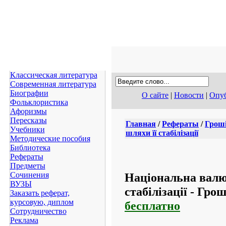
Классическая литература
Современная литература
Биографии
О сайте
|
Новости
|
Опуб
Фольклористика
Афоризмы
Пересказы
Главная
/
Рефераты
/
Гроші
Учебники
шляхи її стабілізації
Методические пособия
Библиотека
Рефераты
Предметы
Національна валю
Сочинения
ВУЗЫ
стабілізації - Грош
Заказать реферат,
курсовую, диплом
бесплатно
Сотрудничество
Реклама