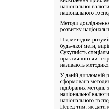
висвітлення проблем 
національної валюти 
національного госпо
Методи дослідження 
розвитку національ
Під методом розумію
будь-якої мети, вир
Сукупність спеціаль
практичного чи теор
називають методико
У даній дипломній р
сформована методика
підібраних методів 
національної валюти 
національного госпо
Перед тим, як дати 