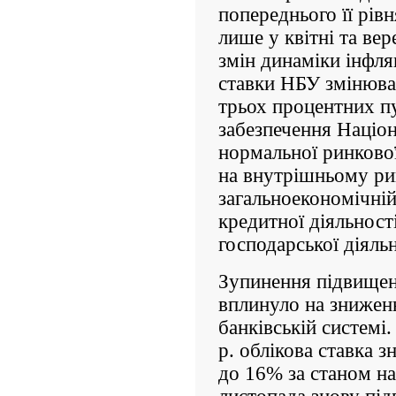
попереднього її рівн
лише у квітні та вер
змін динаміки інфляц
ставки НБУ змінюва
трьох процентних пу
забез­печення Націо
нормальної ринкової
на внутрішньому ри
загально­економічні
кредитної діяльності
господарської діяльн
Зупинення підвищенн
вплинуло на знижен
банківській системі
р. облікова ставка 
до 16% за станом на