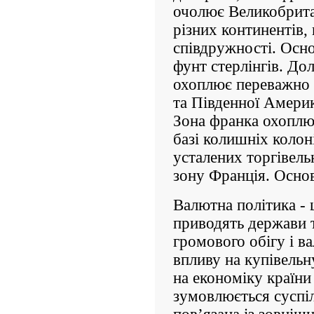
очолює Великобритан
різних континентів,
співдружності. Осно
фунт стерлінгів. Д
охоплює переважно к
та Південної Америк
Зона франка охоплює
базі колишніх колон
усталених торгівель
зону Франція. Осно
Валютна політика - ц
приводять держави т
громового обігу і в
впливу на купівельн
на економіку країни
зумовлюється суспі