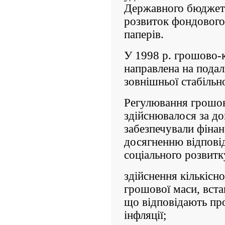
Державного бюд­жет
розвиток фондового
паперів.
У 1998 р. грошово-к
направлена на подал
зовнішньої стабільн
Регулювання грошо
здійснювалося за до
забезпечували фінан
досягнен­ню відпові
соціального розвитку
здійснення кількісн
грошової маси, вста
що відповідають пр
інфляції;