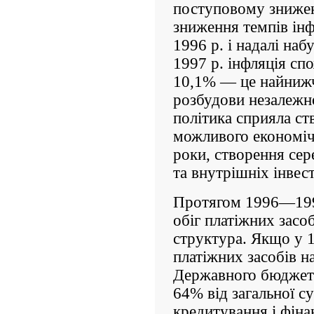
поступовому зниженн
зниження темпів інф
1996 р. і на­далі на
1997 р. інфляція сп
10,1% — це найнижчи
розбудови незалежно
політика сприяла с
можливого економіч
роки, створення сер
та внутрішніх інвест
Протягом 1996—1998
обіг платіжних засо
структура. Якщо у 1
платіжних засобів 
Державного бюджет
64% від загальної су
кредитування і фін