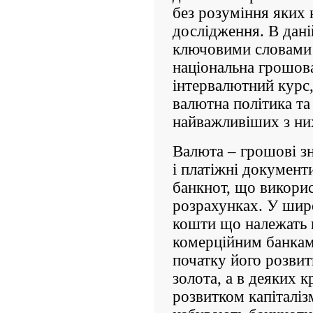
без розуміння яких
дослідження. В дан
ключовими словами 
національна грошова
інтервалютний курс,
валютна політика та
найважливіших з ни
Валюта – грошові зн
і платіжні документи
банкнот, що викори
розрахунках. У шир
кошти що належать ц
комерційним банкам.
початку його розвит
золота, а в деяких к
розвитком капіталіз