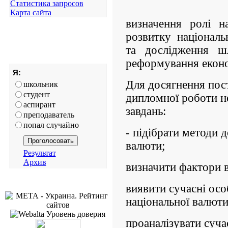
Статистика запросов
Карта сайта
визначення ролі н
розвитку національ
та дослідження шл
реформування еконо
Я:
Для досягнення пос
школьник
студент
дипломної роботи не
аспирант
завдань:
преподаватель
попал случайно
- підібрати методи 
валюти;
Результат
Архив
визначити фактори в
виявити сучасні ос
національної валюти
проаналізувати суча