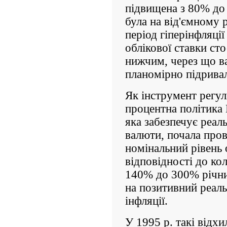
підвищена з 80% до 
була на від'ємному р
період гіперінфляції
облікової ставки ст
нижчим, через що ва
планомірно підривал
Як інструмент регу
процентна політика 
яка забезпечує реаль
валюти, почала пров
номінальний рівень 
відповідності до кол
140% до 300% річни
на позитивний реаль
інфляції.
У 1995 р. такі відх