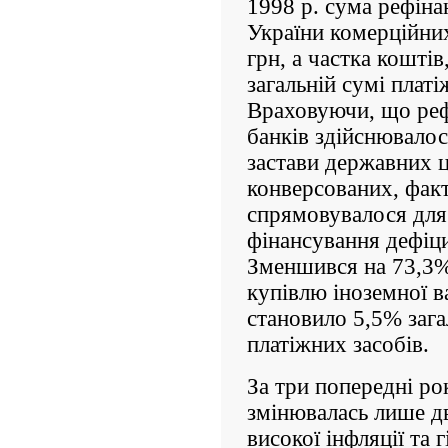
1998 р. сума рефі­
України комерційни
грн, а частка коштів,
загальній сумі пла­т
Враховуючи, що реф
банків здійснювалос
застави дер­жавних 
конверсованих, факт
спрямовувалося для
фінансування дефіц
Зменшився на 73,3% 
купівлю іноземної в
становило 5,5% заг
платіжних засобів.
За три попередні ро
змінювалась лише дв
високої інфляції та 