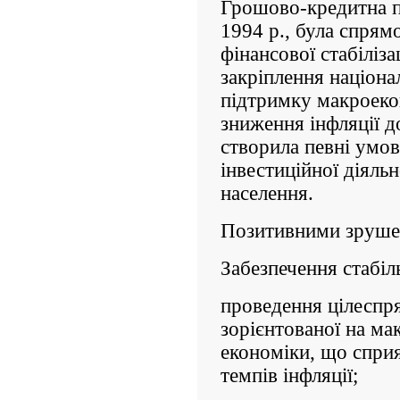
Грошово-кредитна п
1994 р., була спрям
фінансової стабіліза
закріплення націона
підтримку макроекон
зниження інфляції до
створила певні умов
інвестиційної діяльн
населення.
Позитивними зрушен
Забезпечення стабіл
проведення цілеспр
зорієнтованої на ма
економіки, що спр
темпів інфляції;