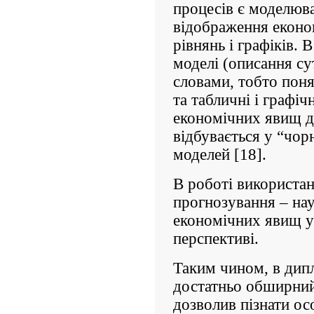
процесів є моделюв
відображення еконо
рівнянь і графіків. 
моделі (описання су
словами, тобто поня
та табличні і графіч
економічних явищ д
відбувається у “чо
моделей [18].
В роботі використан
прогнозування – на
економічних явищ у 
перспективі.
Таким чином, в дип
достатньо обширний
дозволив пізнати ос