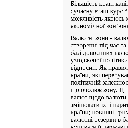
Більшість країн капі
сучасну етапі курс 
можливість якоюсь 
економічної кон’юн
Валютні зони - валю
створенні під час та
базі довоєнних вал
узгодженої політики
відносин. Як прави
країни, які перебув
політичній залежнос
що очолює зону. Ці 
валют щодо валюти 
змінювати їхні пари
країни; повинні три
валютні резерви в б
купувати її державі 