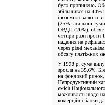
було припинено. Обс
збільшився на 44% 
іноземної валюти в 
(25% загальної суми
ОВДП (20%), обсяг 
чотири рази проти 1
наданих на рефінан
через різні механіз
обсягу платіжних за­
У 1998 р. сума випу
зросла на 35,6%. Біл
на фондовий ринок,
Непродуктивний хар
емісії Національ­но
можливості щодо на
комерційні банки дл