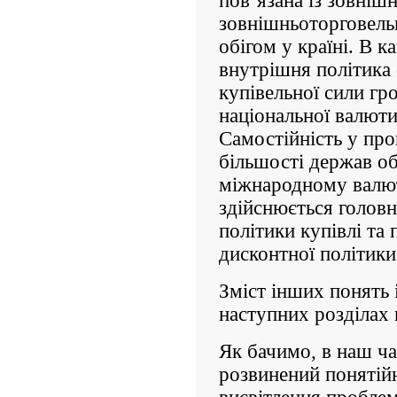
пов’язана із зовніш
зовнішньоторговель
обігом у країні. В к
внутрішня політика
купівельної сили гр
національної валюти
Самостійність у про
більшості держав о
міжнародному валют
здійснюється головн
політики купівлі та
дисконтної політики
Зміст інших понять 
наступних розділах 
Як бачимо, в наш ча
розвинений понятій