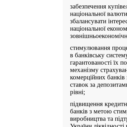
забезпечення купів
національної валюти
збалансувати інтерес
національної еконо
зовнішньоекономічну
стимулювання проце
в банківську систе
гарантованості їх п
механізму страхуван
комерційних банків 
ставок за депозита
рівні;
підвищення кредитн
банків з метою стим
виробництва та під
України ліквідності