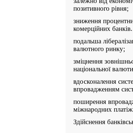
залежно від економі
позитивного рівня;
зниження процентни
комерційних банків
подальша лібераліза
валютного ринку;
зміцнення зовнішньо
національної валюти
вдосконалення сист
впровадженням сист
поширення впровад
міжнародних пла­тіж
Здійснення банківсь