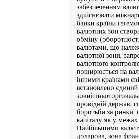
забезпеченням валют
здійснювати міжнаро
банки країни гегемо
валютних зон створ
обміну (оборотності
валютами, що належа
валютної зони, запр
валютного контролю
поширюється на валю
іншими країнами сві
встановлено єдиний
зовнішньоторговель
провідній державі 
боротьби за ринки, 
капіталу як у межах 
Найбільшими валютн
доларова, зона фран