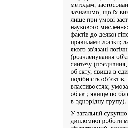
методам, застосова
зазначимо, що їх в
лише при умові зас
наукового мислення:
фактів до деякої гіп
правилами логіки; 
якого зв'язані логіч
(розчленування об'є
синтезу (поєднання,
об'єкту, явища в єдин
подібність об’єктів
властивостях; умоз
об'єкт, явище по бі
в однорідну групу).
У загальній сукупно
дипломної роботи м