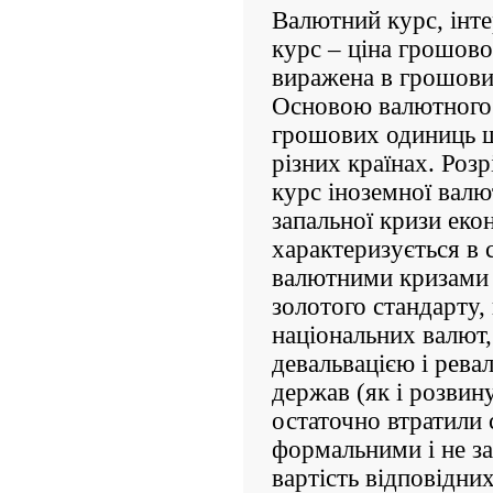
Валютний курс, інт
курс – ціна грошової
виражена в грошови
Основою валютного 
грошових одиниць щ
різних країнах. Розр
курс іноземної валю
запальної кризи еко
характеризується в
валютними кризами 
золотого стандарту,
національних валют,
девальвацією і рева
держав (як і розвин
остаточно втратили 
формальними і не з
вартість відповідни