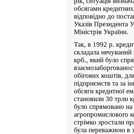
рік, ситуація визна
обсягами кредитних 
відповідно до поста
Указів Президента У
Мініст­рів України.
Так, в 1992 р. креди
складала нечуваний 
крб., який було спр
взаємозаборгованост
обігових коштів, дл
підприємств та за і
обсяги кредитної емі
становили 30 трлн кр
було спрямовано на
агропромислового к
стрімко зростали пр
була переважною в з