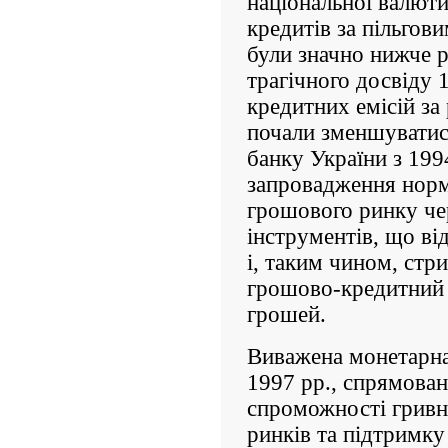
національної валюти
кредитів за пільгов
були значно нижче рі
трагічного досвіду
кредитних емісій з
почали зменшу­вати
банку України з 199
запровадження норм
грошового ринку че
інструментів, що ві
і, таким чином, стри
грошово-кредитний 
грошей.
Виважена монетарн
1997 рр., спрямован
спроможності гривні
ринків та підтримку