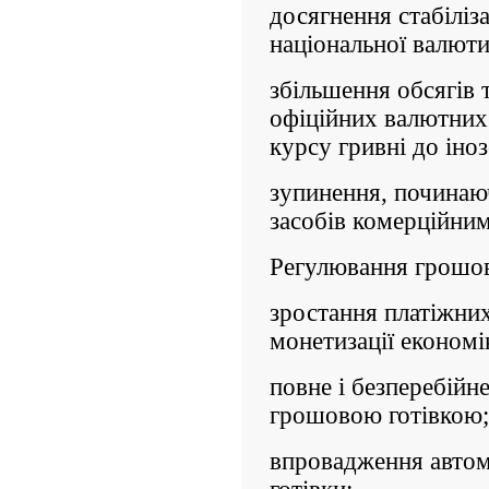
досягнення стабіліза
національної валюти
збільшення обсягів 
офіційних валютних
курсу гривні до іно
зупинення, починаюч
засобів комер­ційни
Регулювання грошов
зростання платіжних
монетизації еконо­мі
повне і безперебійн
грошовою готівкою;
впровадження автом