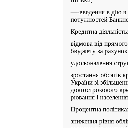
готівки;
—-введення в дію в
потужностей Банкно
Кредитна діяльність
відмова від прямог
бюджету за рахунок 
удосконалення струк
зростання обсягів к
України зі збіль­ше
довгострокового кре
рювання і населення
Процентна політика
зниження рівня облік