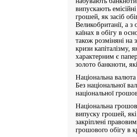
набувають банкноти 
випускають емісійні
грошей, як засіб обіг
Великобританії, а з о
каїнах в обігу в ос
також розміняні на 
кризи капіталізму, я
характерним є папер
золото банкноти, як
Національна валюта 
Без національної в
національної грошов
Національна грошов
випуску грошей, які
закріплені правовим
грошового обігу в кр