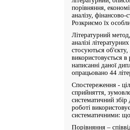
літературний, описо
порівняння, економі
аналізу, фінансово-с
Розкриємо їх особли
Літературний метод, 
аналізі літературних
стосуються об'єкту,
використовується в 
написанні даної дип
опрацьовано 44 літ
Спостереження - ці
сприйняття, зумовл
систематичний збір 
роботі використовує
систематичними: щ
Порівняння – співв