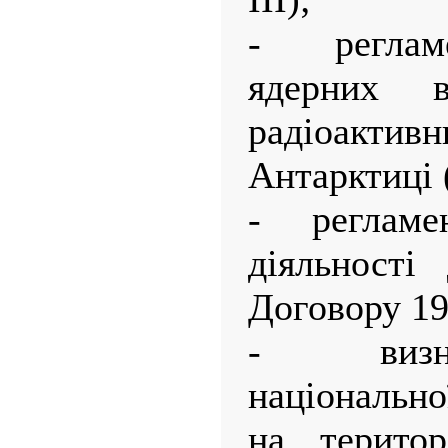
- реглам
ядерних в
радіоакти
Антарктиці (
- регламен
діяльності
Договору 195
- визна
національно
на територ