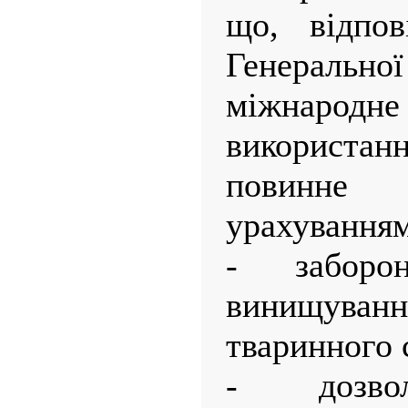
що, відпов
Генеральн
міжнаро
використ
повинне
урахуванням
- заборо
винищуван
тваринного 
- дозвол