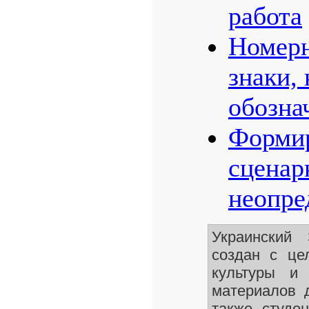
работа
Номерн
знаки,
обозна
Формир
сценар
неопре
Украинский
создан с це
культуры и 
материалов 
также студе