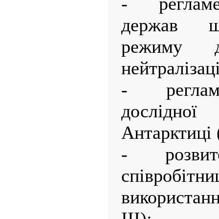
- регламе
держав щ
режиму де
нейтралізаці
- реглам
дослідно
Антарктиці ( 
- розвит
співробітн
використан
III);