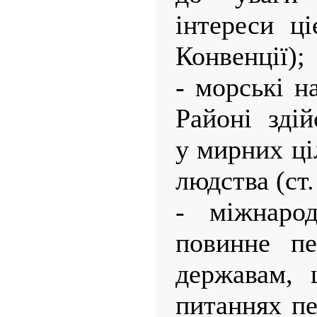
інтереси ці
Конвенції);
- морські н
Районі зді
у мирних ці
людства (ст.
- міжнарод
повинне пе
державам, 
питаннях пе