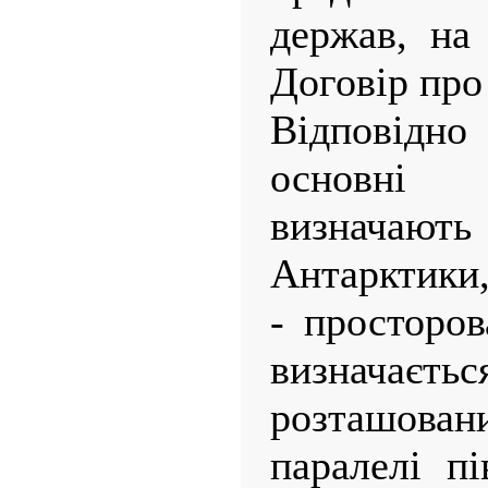
держав, на
Договір про
Відповідно
основні
визначают
Антарктики,
- просторо
визнача
розташован
паралелі пі