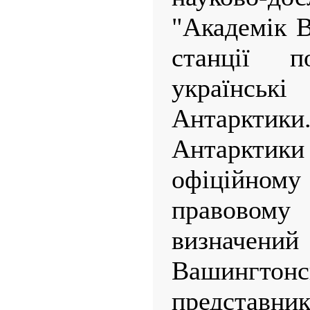
"Академік В
станції п
українс
Антарктики
Антаркт
офіційно
правово
визначен
Вашингтон
представ