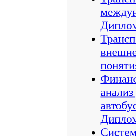
междун
Диплом
Трансп
внешне
поняти
Финанс
анализ
автобу
Диплом
Систем