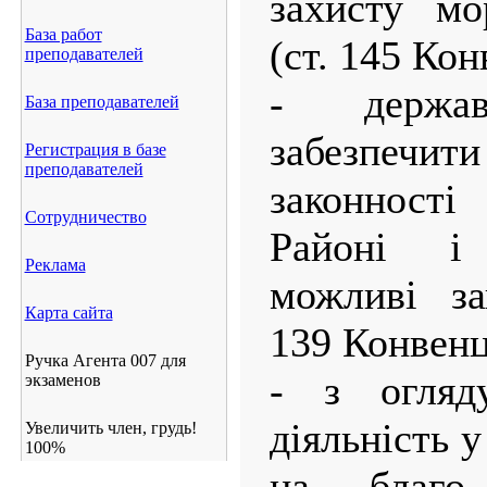
захисту мо
База работ
(ст. 145 Кон
преподавателей
- держав
База преподавателей
забезпеч
Регистрация в базе
преподавателей
законності
Сотрудничество
Районі і
Реклама
можливі за
Карта сайта
139 Конвенці
Ручка Агента 007 для
- з огля
экзаменов
діяльність 
Увеличить член, грудь!
100%
на благо