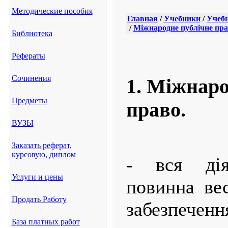
Методические пособия
Главная
/
Учебники
/
Учебн
/
Міжнародне публічне пр
Библиотека
Рефераты
Сочинения
1. Міжнаро
Предметы
право.
ВУЗЫ
Заказать реферат,
курсовую, диплом
- вся дія
Услуги и цены
повинна ве
Продать Работу
забезпеч
База платных работ