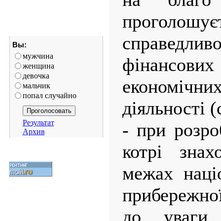
проголош
справедл
Вы:
мужчина
фінансо
женщина
девочка
економічн
мальчик
попал случайно
діяльності (
Результат
- при розро
Архив
котрі знах
межах наці
прибережно
до уваги