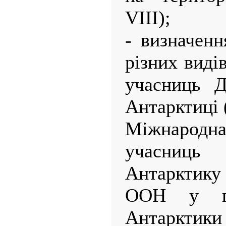
VIII);
- визначенн
різних виді
учасниць Д
Антарктиці (
Міжнародна 
учасниц
Антарктику 
ООН у пр
Антарктики