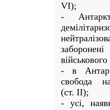
VI);
- Антаркт
деміліт
нейтралізов
заборонен
військового 
- в Антарк
свобода на
(ст. II);
- усі, ная