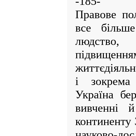
-185-
Правове по
все більш
людство
підвищення
життєдіяльн
і зокрема 
Україна бе
вивченні й
континенту 
науково-