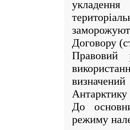
укладення 
територі
заморожують
Договору (ст
Правовий 
використан
визначени
Антарктику 
До основн
режиму нал