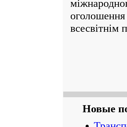
міжнародн
оголоше
всесвітнім 
Новые п
Трансп