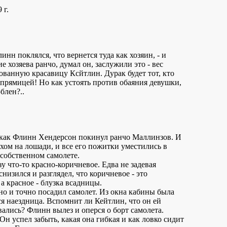
 г.
нн поклялся, что вернется туда как хозяин, - и
е хозяева ранчо, думал он, заслужили это - вес
ованную красавицу Ксйтлин. Дурак будет тот, кто
упрямицей! Но как устоять против обаяния девушки,
блен?..
, как Флинн Хендерсон покинул ранчо Маллинзов. И
рхом на лошади, и все его пожитки уместились в
 собственном самолете.
зу что-то красно-коричневое. Едва не задевая
низился и разглядел, что коричневое - это
а красное - блузка всадницы.
но и точно посадил самолет. Из окна кабины была
 наездница. Вспомнит ли Кейтлин, что он ей
вались? Флинн вылез и оперся о борт самолета.
н успел забыть, какая она гибкая и как ловко сидит