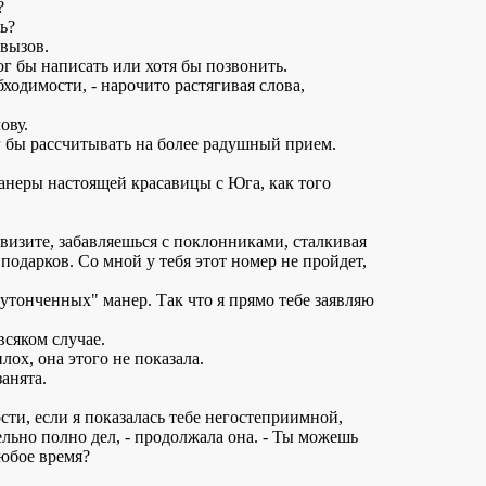
?
ь?
 вызов.
ог бы написать или хотя бы позвонить.
бходимости, - нарочито растягивая слова,
ову.
г бы рассчитывать на более радушный прием.
манеры настоящей красавицы с Юга, как того
визите, забавляешься с поклонниками, сталкивая
подарков. Со мной у тебя этот номер не пройдет,
утонченных" манер. Так что я прямо тебе заявляю
всяком случае.
плох, она этого не показала.
занята.
ости, если я показалась тебе негостеприимной,
льно полно дел, - продолжала она. - Ты можешь
любое время?