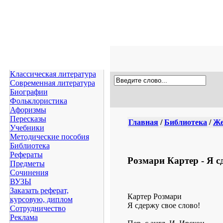
Классическая литература
Современная литература
Биографии
Фольклористика
Афоризмы
Пересказы
Главная
/
Библиотека
/
Же
Учебники
Методические пособия
Библиотека
Рефераты
Розмари Картер - Я сд
Предметы
Сочинения
ВУЗЫ
Заказать реферат,
Картер Розмари
курсовую, диплом
Я сдержу свое слово!
Сотрудничество
Реклама