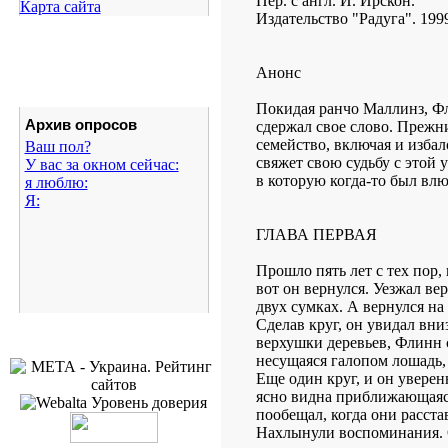
Пер. с англ. И. Ирскон.
Карта сайта
Издательство "Радуга". 1999
Анонс
Покидая ранчо Маллинз, Фли
Архив опросов
сдержал свое слово. Прежни
семейство, включая и избал
Ваш пол?
свяжет свою судьбу с этой 
У вас за окном сейчас:
в которую когда-то был влю
я люблю:
Я:
ГЛАВА ПЕРВАЯ
Прошло пять лет с тех пор
вот он вернулся. Уезжал ве
двух сумках. А вернулся на
Сделав круг, он увидал вни
верхушки деревьев, Флинн с
несущаяся галопом лошадь, 
Еще один круг, и он уверен
ясно видна приближающаяся
пообещал, когда они расста
Нахлынули воспоминания. О