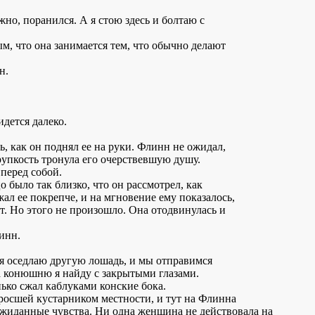
жно, поранился. А я стою здесь и болтаю с
м, что она занимается тем, что обычно делают
н.
идется далеко.
ь, как он поднял ее на руки. Флинн не ожидал,
 хрупкость тронула его очерствевшую душу.
перед собой.
о было так близко, что он рассмотрел, как
жал ее покрепче, и на мгновение ему показалось,
ет. Но этого не произошло. Она отодвинулась и
инн.
 я оседлаю другую лошадь, и мы отправимся
на конюшню я найду с закрытыми глазами.
ько сжал каблуками конские бока.
аросшей кустарником местности, и тут на Флинна
жиданные чувства. Ни одна женщина не действовала на