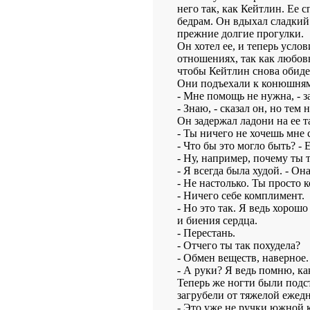
него так, как Кейтлин. Ее с
бедрам. Он вдыхал сладкий 
прежние долгие прогулки.
Он хотел ее, и теперь услов
отношениях, так как любовь
чтобы Кейтлин снова обиде
Они подъехали к конюшням
- Мне помощь не нужна, - з
- Знаю, - сказал он, но тем
Он задержал ладони на ее та
- Ты ничего не хочешь мне с
- Что бы это могло быть? - 
- Ну, например, почему ты т
- Я всегда была худой. - Он
- Не настолько. Ты просто к
- Ничего себе комплимент.
- Но это так. Я ведь хорошо
и биения сердца.
- Перестань.
- Отчего ты так похудела?
- Обмен веществ, наверное.
- А руки? Я ведь помню, к
Теперь же ногти были подс
загрубели от тяжелой ежед
- Это уже не ручки южной 