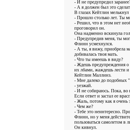
- И не предупредил заранее
- А я должен был это сделат
В глазах Кейтлин мелькнул
- Прошло столько лет. Ты м
- Решил, что в этом нет нео
проговорил он.
Она надменно вскинула гол
- Предупредив меня, ты мо
Флинн усмехнулся.
- А ты, я вижу, приобрела 
добивалась твоя мать.
- Что ты имеешь в виду?
- Ждешь предупреждения о 
их лбами, жаждешь лести и 
Кейтлин Маллинз.
- Мне далеко до подобных "
- уезжай.
- И не собираюсь. Пока, во 
Если ответ и застал ее врас
- Жаль, потому как я очень 
- Чем же?
- Тебе это неинтересно. Пр
Флинн, но у меня действите
пользоваться самолетом в 
Он кивнул.