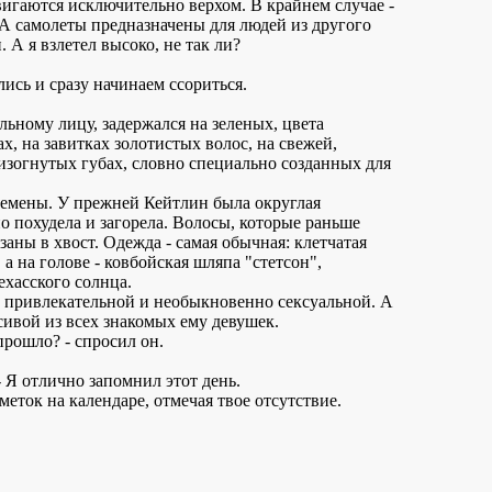
вигаются исключительно верхом. В крайнем случае -
 А самолеты предназначены для людей из другого
 А я взлетел высоко, не так ли?
лись и сразу начинаем ссориться.
альному лицу, задержался на зеленых, цвета
х, на завитках золотистых волос, на свежей,
 изогнутых губах, словно специально созданных для
еремены. У прежней Кейтлин была округлая
но похудела и загорела. Волосы, которые раньше
заны в хвост. Одежда - самая обычная: клетчатая
а на голове - ковбойская шляпа "стетсон",
хасского солнца.
а привлекательной и необыкновенно сексуальной. А
сивой из всех знакомых ему девушек.
прошло? - спросил он.
 - Я отлично запомнил этот день.
меток на календаре, отмечая твое отсутствие.