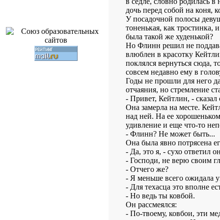
в седле, словно родилась в 
дочь перед собой на коня, к
У посадочной полосы девуш
тоненькая, как тростинка, 
была такой же худенькой?
Но Флинн решил не поддава
влюблен в красотку Кейтли
поклялся вернуться сюда, т
совсем недавно ему в голов
Годы не прошли для него д
отчаяния, но стремление ст
- Привет, Кейтлин, - сказал 
Она замерла на месте. Кейт
над ней. На ее хорошенько
удивление и еще что-то неп
- Флинн? Не может быть...
Она была явно потрясена е
- Да, это я, - сухо ответил он
- Господи, не верю своим г
- Отчего же?
- Я меньше всего ожидала ув
- Для техасца это вполне ес
- Но ведь ты ковбой.
Он рассмеялся:
- По-твоему, ковбои, эти м