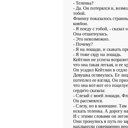
- Теленка?
- Да. Он потерялся и, возмо
тобой.
Флинну показалось странны
ковбои.
- Я поеду с тобой, - сказал о
Она отшатнулась.
- Это невозможно.
- Почему?
- Я на лошади, и скакать пр
- Я тоже сяду на лошадь.
Кейтлин не успела возразит
что она такая легкая, и ее
Он усадил Кейтлин в седло 
Девушка оглянулась. Ее лиц
потеплел ее взгляд. Он при
что она вот-вот его поцелу
сердито сказала:
- Слезай с моей лошади, Фл
Он рассмеялся.
- Слезу, но в конюшне. Там
искать теленка. А дорогу 
И с этими словами он легон
Они тронулись в путь по з
нахлынули совершенно нео