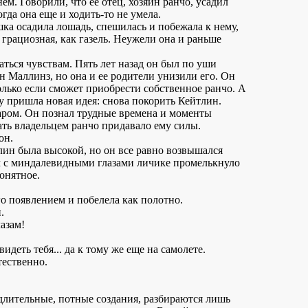
нем. Говорили, что ее отец, хозяин ранчо, усадил
огда она еще и ходить-то не умела.
ка осадила лошадь, спешилась и побежала к нему,
и грациозная, как газель. Неужели она и раньше
ться чувствам. Пять лет назад он был по уши
н Маллинз, но она и ее родители унизили его. Он
олько если сможет приобрести собственное ранчо. А
у пришла новая идея: снова покорить Кейтлин.
аром. Он познал трудные времена и моменты
ать владельцем ранчо придавало ему силы.
он.
лин была высокой, но он все равно возвышался
м с миндалевидными глазами личике промелькнуло
онятное.
го появлением и побелела как полотно.
.
лазам!
идеть тебя... да к тому же еще на самолете.
тественно.
едлительные, потные создания, разбираются лишь