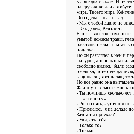
в лошадях и скоте. И перед
на грузовике или автобусе.
мира. Твоего мира, Кейтлин.
Она сделала шаг назад.
- Мы с тобой давно не виде
- Как давно, Кейтлин?
Его взгляд скользнул по ов
умытой дождем травы, глаза
блестящей коже и на мягко
поцелуев.
Но он разглядел в ней и п
фигурка, а теперь она силь
свободно вились, были завя
рубашка, потертые джинсы, 
защищающая от палящего те
Но все равно она выглядел
Флинну казалась самой кра
- Ты помнишь, сколько лет 
- Почти пять...
- Ровно пять, - уточнил он.
- Признаюсь, я не делала по
Зачем ты приехал?
- Увидеть тебя.
- Только-то?
- Только.