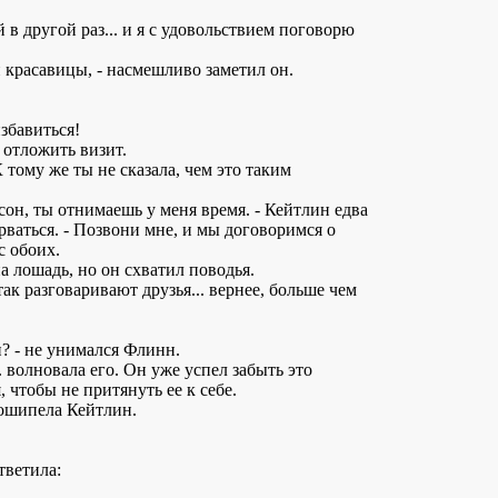
 в другой раз... и я с удовольствием поговорю
 красавицы, - насмешливо заметил он.
избавиться!
 отложить визит.
 К тому же ты не сказала, чем это таким
он, ты отнимаешь у меня время. - Кейтлин едва
рваться. - Позвони мне, и мы договоримся о
с обоих.
а лошадь, но он схватил поводья.
так разговаривают друзья... вернее, больше чем
н? - не унимался Флинн.
. волновала его. Он уже успел забыть это
 чтобы не притянуть ее к себе.
рошипела Кейтлин.
тветила: