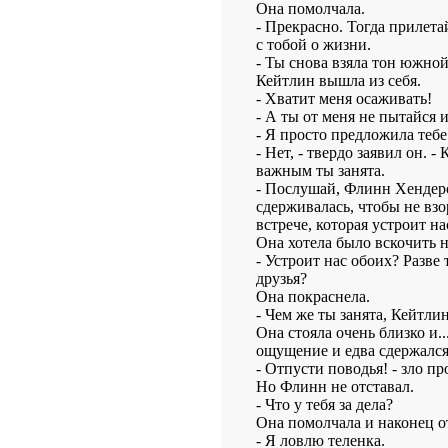
Она помолчала.
- Прекрасно. Тогда прилетай
с тобой о жизни.
- Ты снова взяла тон южной
Кейтлин вышла из себя.
- Хватит меня осаживать!
- А ты от меня не пытайся 
- Я просто предложила тебе
- Нет, - твердо заявил он. -
важным ты занята.
- Послушай, Флинн Хендерс
сдерживалась, чтобы не взо
встрече, которая устроит на
Она хотела было вскочить н
- Устроит нас обоих? Разве 
друзья?
Она покраснела.
- Чем же ты занята, Кейтли
Она стояла очень близко и..
ощущение и едва сдержался,
- Отпусти поводья! - зло п
Но Флинн не отставал.
- Что у тебя за дела?
Она помолчала и наконец о
- Я ловлю теленка.