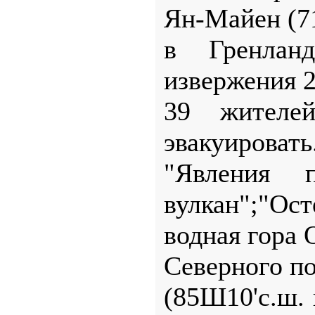
Ян-Майен (7
в Гренлан
извержения 2
39 жителе
эвакуировать
"Явления п
вулкан";"Ост
водная гора 
Северного п
(85Ш10'с.ш.