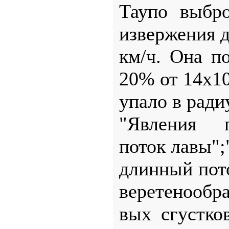
Таупо выбр
извержения д
км/ч. Она п
20% от 14х1
упало в ради
"Явления п
поток лавы"
длинный пот
веретенообра
вых сгустко