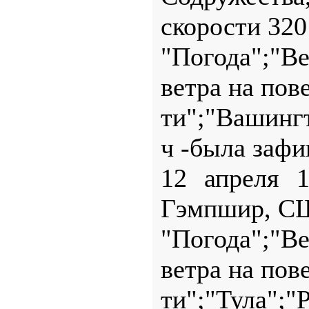
скорости 320
"Погода";"В
ветра на пов
ти";"Вашингт
ч -была зафи
12 апреля 
Гэмпшир, С
"Погода";"В
ветра на пов
ти";"Тула";