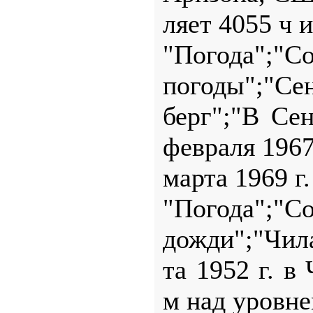
ляет 4055 ч 
"Погода";"
погоды";"Се
берг";"В Се
февраля 1967 
марта 1969 г
"Погода";
дожди";"Чила
та 1952 г. в
м над уровне