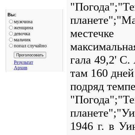
"Погода";"
Вы:
планете";"М
мужчина
женщина
местечке 
девочка
мальчик
максимальная
попал случайно
гала 49,2' С.
Результат
Архив
там 160 дней
подряд темпе
"Погода";"
планете";"У
1946 г. в Уи