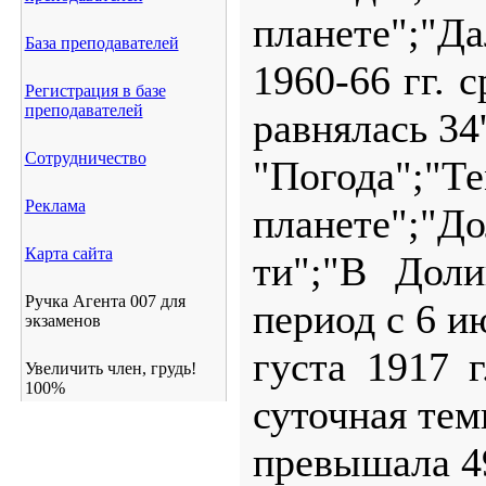
планете";"Да
База преподавателей
1960-66 гг. 
Регистрация в базе
преподавателей
равнялась 34'
Сотрудничество
"Погода";"
Реклама
планете";"До
Карта сайта
ти";"В Дол
Ручка Агента 007 для
период с 6 и
экзаменов
густа 1917 
Увеличить член, грудь!
100%
суточная тем
превышала 49