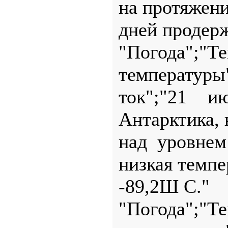
на протяжен
дней продерж
"Погода";"Т
температуры
ток";"21 и
Антарктика, 
над уровнем
низкая темпе
-89,2Ш С."
"Погода";"Т