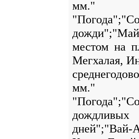
мм."
"Погода";
дожди";"Ма
местом на п
Мегхалая, Ин
среднегодов
мм."
"Погода";"
дождливых
дней";"Вай