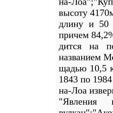
на-Лоа";"Ку
высоту 4170м
длину и 50
причем 84,2%
дится на п
названием М
щадью 10,5 к
1843 по 1984
на-Лоа изверг
"Явления п
вулкан";"Ако