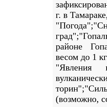
зафиксирован
г. в Тамарак
"Погода"
град";"Гопал
районе Гоп
весом до 1 кг
"Явления п
вулканически
торин";"Сил
(возможно, с