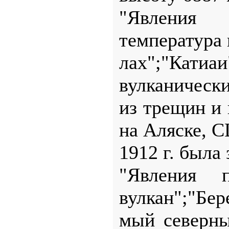
"Явления п
температура 
лах";"Кати
вулканически
из трещин и 
на Аляске, 
1912 г. была
"Явления п
вулкан";"Бер
мый северны