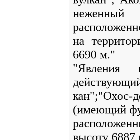
неженный 
расположенн
на территор
6690 м."
"Явления п
действующий
кан";"Охос-
(имеющий фу
расположенн
высоту 6887 