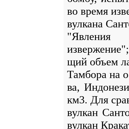
во время изв
вулкана Сант
"Явления 
извержение"
щий объем ла
Тамбора на о
ва, Индонези
км3. Для сра
вулкан Сант
вулкан Крака