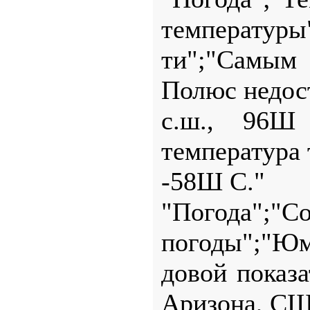
температуры
ти";"Самым
Полюс недос
с.ш., 96Ш 
температура 
-58Ш С."
"Погода";"
погоды";"Юм
довой показ
Аризона, СШ