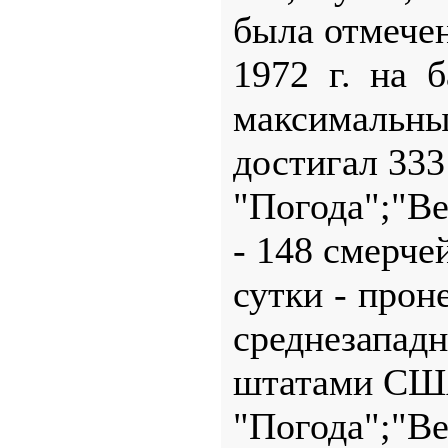
была отмечен
1972 г. на 
максимальны
достигал 333
"Погода";"В
- 148 смерчей
сутки - прон
среднезапад
штатами СШ
"Погода";"Ве