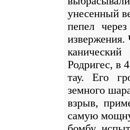
выбрасыва
унесенный в
пепел чере
извержения. 
канический
Родригес, в 
тау. Его г
земного шара
взрыв, прим
самую мощн
бомбу, испыт