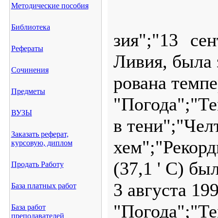
Методические пособия
Библиотека
зия";"13 се
Рефераты
Ливия, была 
Сочинения
рована темп
Предметы
"Погода";"Т
ВУЗЫ
в тени";"Чел
Заказать реферат,
хем";"Рекор
курсовую, диплом
(37,1 ' С) бы
Продать Работу
3 августа 19
База платных работ
"Погода";"
База работ
преподавателей