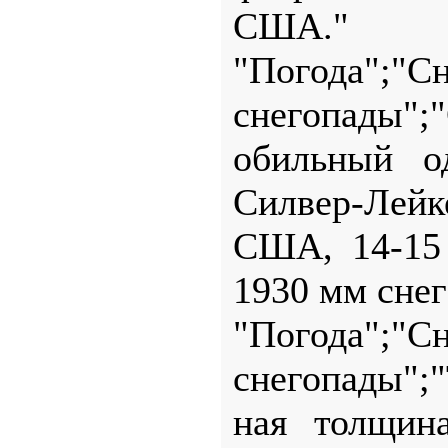
США."
"Погода"
снегопады";
обильный о
Силвер-Лейке
США, 14-15 
1930 мм снег
"Погода"
снегопады";"
ная толщин