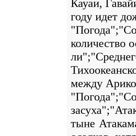
Кауаи, Гавай
году идет до
"Погода";
количество о
ли";"Сред
Тихоокеанск
между Арикой
"Погода";"
засуха";"Ата
тыне Атакам