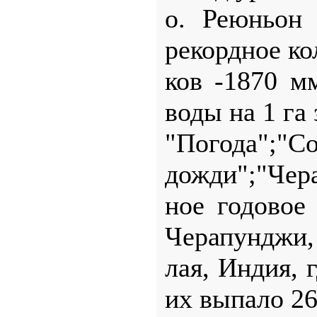
о. Реюньон
рекордное ко
ков -1870 м
воды на 1 га
"Погода";
дожди";"Чер
ное годовое
Черапунджи,
лая, Индия, г
их выпало 26