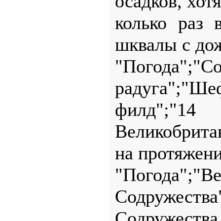
осадков, хотя
колько раз 
шквалы с до
"Погода";"С
радуга";"Ше
филд";"14
Великобритан
на протяжении
"Погода";"В
Содружества
Содружест