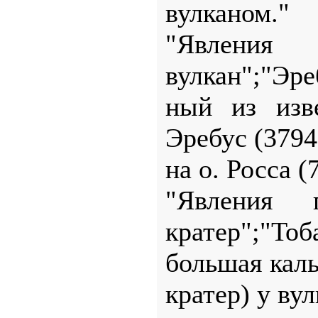
вулканом."
"Явления 
вулкан";"Эр
ный из изв
Эребус (3794
на о. Росса 
"Явления п
кратер";"Тоб
большая кал
кратер) у ву