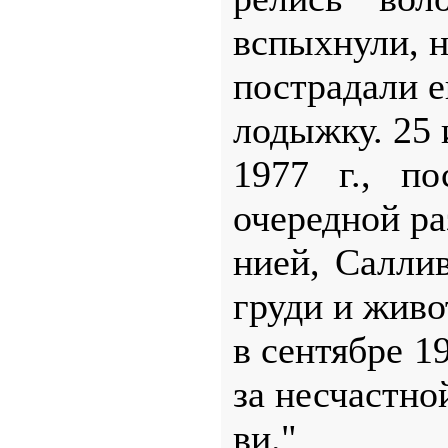
вспыхнули, н
пострадали е
лодыжку. 25
1977 г., п
очередной ра
нией, Салли
груди и живо
в сентябре 1
за несчастно
ви."