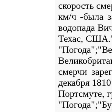
скорость сме
км/ч -была з
водопада Вич
Техас, США.
"Погода";"В
Великобрита
смерчи заре
декабря 1810 
Портсмуте, г
"Погода";"Б