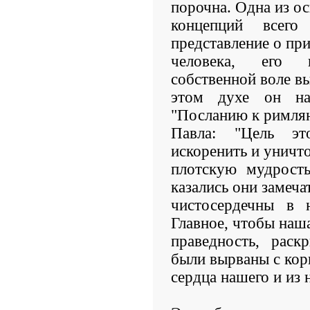
порочна. Одна из о
концепций всег
представление о пр
человека, его 
собственной воле в
этом духе он на
"Посланию к римлян
Павла: "Цель эт
искоренить и уничт
плотскую мудрость
казались они замеча
чистосердечны в 
Главное, чтобы наш
праведность, раск
были вырваны с кор
сердца нашего и из 