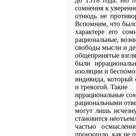
до 1518 года. Но п
сомнения к уверенн
отнюдь не противо
Вспомним, что было
характере его сом
рациональные, возн
свободы мысли и де
общепринятые взгля
были иррациональ
изоляции и беспом
индивида, который 
и тревогой. Такие
иррациональные сом
рациональными отве
могут лишь исчезну
становится неотъем
частью осмысленн
произошло, как не 