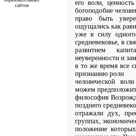
его воли, ценность
богоподобие человек
право быть увер
ощущались как равны
уже в силу одного
средневековье, в свя
развитием капит
неуверенности и зам
в то же время все с
признанию роли
человеческой вол
можем предположить
философия Возрожд
позднего средневек
отражали дух, пре
группах, экономиче
положение которы