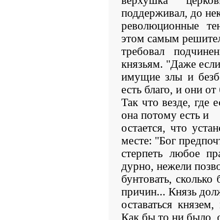
верхушка церк
поддерживал, до не
революционные тен
этом самым решите
требовал подчинен
князьям. "Даже если
имущие злы и безб
есть благо, и они от 
Так что везде, где е
она потому есть и
остается, что уста
месте: "Бог предпоч
стерпеть любое пр
дурно, нежели позв
бунтовать, сколько
причин... Князь дол
оставаться князем
Как бы то ни было,