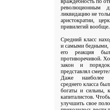
враждебность по о
революционным д
ликвидацию не толь
аристократии, це
привилегий вообще.
Средний класс нах
и самыми бедными,
его реакция б
противоречивой. Хо
закон и порядок
представлял смерте
Даже наиболее п
среднего класса был
богаты и сильны, 
капиталистов. Чтобы
улучшить свое поло
приходилось вести 