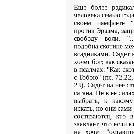
Еще более радика
человека семью года
своем памфлете "
против Эразма, за
свободу воли. ".
подобна скотине ме
всадниками. Сядет н
хочет бог; как сказа
в псалмах: "Как ско
с Тобою" (пс. 72.22,
23). Сядет на нее са
сатана. Не в ее сила
выбрать, к какому
искать, но они сами
состязаются, кто 
заявляет, что если 
не хочет "оставит