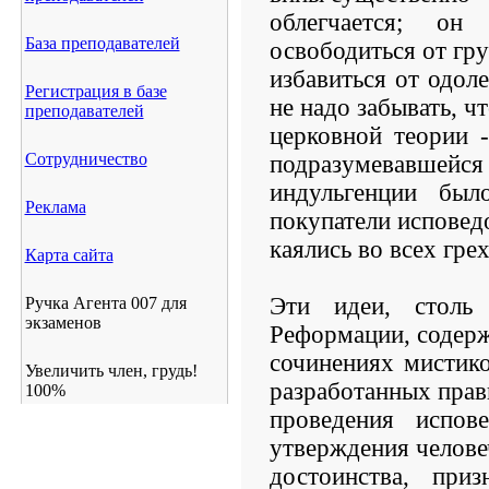
облегчается; он
База преподавателей
освободиться от гр
избавиться от одоле
Регистрация в базе
не надо забывать, ч
преподавателей
церковной теории 
Сотрудничество
подразумевавшейся 
индульгенции бы
Реклама
покупатели исповед
каялись во всех грех
Карта сайта
Эти идеи, столь
Ручка Агента 007 для
экзаменов
Реформации, содерж
сочинениях мистико
Увеличить член, грудь!
разработанных прав
100%
проведения испов
утверждения челове
достоинства, приз