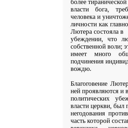
более тиранической 
власти бога, тре
человека и уничтож
личности как главно
Лютера состояла в
убеждении, что лю
собственной воли; 
имеет много об
подчинения индивид
вождю.
Благоговение Лютер
ней проявляются и в
политических убе
власти церкви, был
негодования проти
часть которой соста