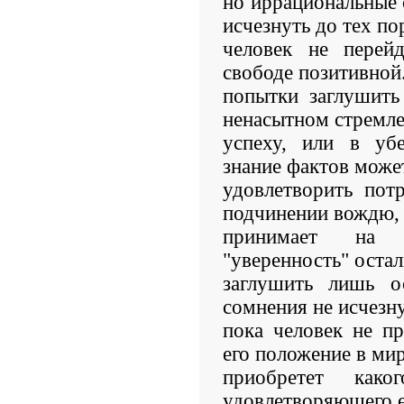
но иррациональные 
исчезнуть до тех по
человек не перей
свободе позитивно
попытки заглушить
ненасытном стремле
успеху, или в убе
знание фактов може
удовлетворить пот
подчинении вождю,
принимает на 
"уверенность" остал
заглушить лишь о
сомнения не исчезну
пока человек не п
его положение в мир
приобретет како
удовлетворяющего е