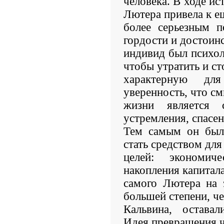
человека. В ходе ис
Лютера привела к е
более серьезным п
гордости и достоинс
индивид был психол
чтобы утратить и ст
характерную для
уверенность, что с
жизни является 
устремления, спасен
Тем самым он был 
стать средством дл
целей: экономич
накопления капитал
самого Лютера на 
большей степени, ч
Кальвина, оставал
Идея превращения 