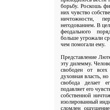
борьбу. Роскошь фи
них чувство собств
ничтожности, п
негодованием. В це
феодального поря
больше угрожали ср
чем помогали ему.
Представление Люте
эту дилемму. Челов
свободен от всех
духовная власть, но
свобода делает е
подавляет его чувс
собственной ничто
изолированный инд
сломлен ощущением