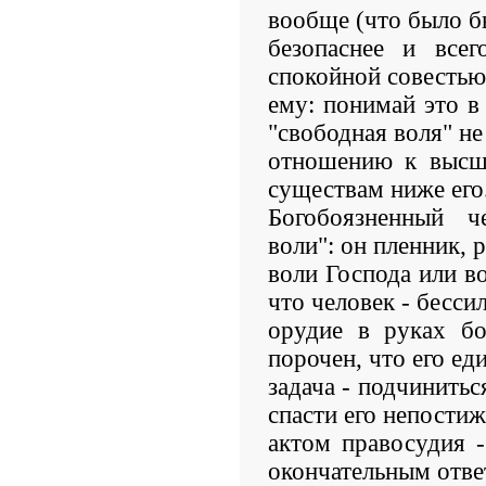
вообще (что было б
безопаснее и всег
спокойной совестью
ему: понимай это в
"свободная воля" не
отношению к высш
существам ниже его.
Богобоязненный ч
воли": он пленник, р
воли Господа или во
что человек - бесси
орудие в руках бо
порочен, что его ед
задача - подчинитьс
спасти его непост
актом правосудия -
окончательным отве