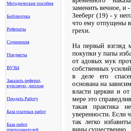
временного нака
Методические пособия
заменить вечное, и -
Зееберг (19) - у не
Библиотека
что ему отпущены в
Рефераты
грехи.
Сочинения
На первый взгляд м
покупки у папы изб
Предметы
от адовых мук про
собственных усилий
ВУЗЫ
в деле его спасе
Заказать реферат,
основана на зависи
курсовую, диплом
власти церкви и от
мере это справедлив
Продать Работу
такая практика 
База платных работ
уверенности. Если 
так легко избавить
База работ
вины существенно
преподавателей