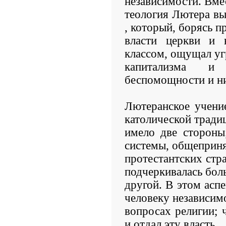
независимости. Вме
теология Лютера вы
, который, борясь п
власти церкви и
классом, ощущал уг
капитализма и
беспомощности и н
Лютеранское учение
католической тради
имело две стороны
системы, общеприня
протестантских стра
подчеркивалась бол
другой. В этом аспе
человеку независим
вопросах религии; 
и отдал эту власть