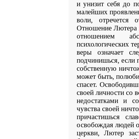
и унизит себя до п
малейших проявлен
воли, отречется 
Отношение Лютера 
отношением аб
психологических те
веры означает сл
подчинишься, если 
собственную ничтож
может быть, полюби
спасет. Освободив
своей личности со в
недостатками и с
чувства своей ничт
причастишься слав
освобождая людей о
церкви, Лютер зас