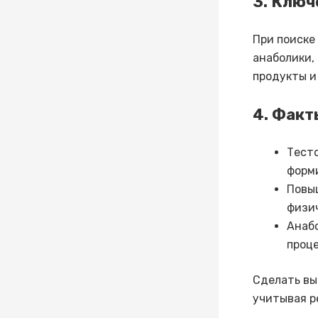
3. Ключ
При поиске
анаболики,
продукты и
4. Факт
Тесто
форм
Повы
физич
Анаб
проце
Сделать вы
учитывая р