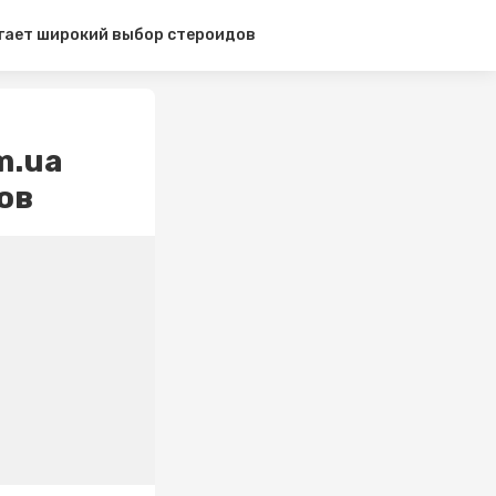
агает широкий выбор стероидов
m.ua
ов