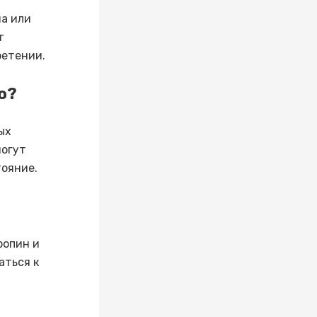
на или
т
ретении.
ю?
ых
могут
тояние.
ропин и
аться к