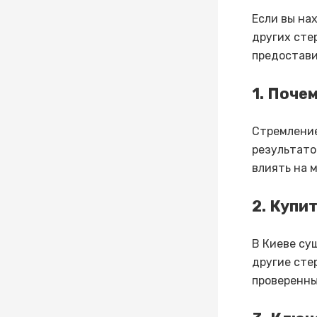
Если вы на
других сте
предостави
1. Поче
Стремление
результато
влиять на 
2. Купи
В Киеве су
другие сте
проверенны