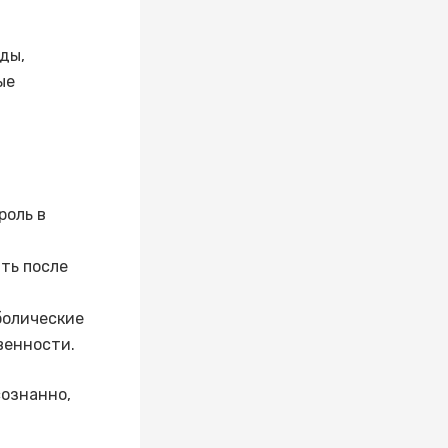
ды,
ые
роль в
ть после
болические
венности.
сознанно,