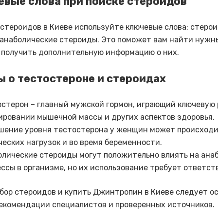
евые слова при поиске стероидов
 стероидов в Киеве используйте ключевые слова: стерои
 анаболические стероиды. Это поможет вам найти нужн
 получить дополнительную информацию о них.
ы о тестостероне и стероидах
стерон – главный мужской гормон, играющий ключевую 
ировании мышечной массы и других аспектов здоровья.
шение уровня тестостерона у женщин может происходи
еских нагрузок и во время беременности.
олические стероиды могут положительно влиять на ана
ссы в организме, но их использование требует ответст
бор стероидов и купить Джинтропин в Киеве следует о
екомендации специалистов и проверенных источников.