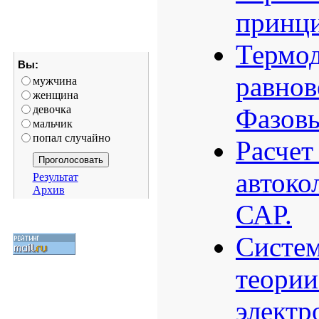
принц
Термо
Вы:
равнов
мужчина
женщина
девочка
Фазовы
мальчик
попал случайно
Расчет
автоко
Результат
Архив
САР.
Систем
теории
электр