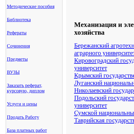
Методические пособия
Библиотека
Механизация и эле
хозяйства
Рефераты
Бережанский агротех
Сочинения
аграрного университе
Предметы
Кировоградский госу
университет
ВУЗЫ
Крымский государств
Луганский националь
Заказать реферат,
Николаевский государ
курсовую, диплом
Подольский государс
Услуги и цены
университет
Сумской национальны
Продать Работу
Таврийская государст
База платных работ