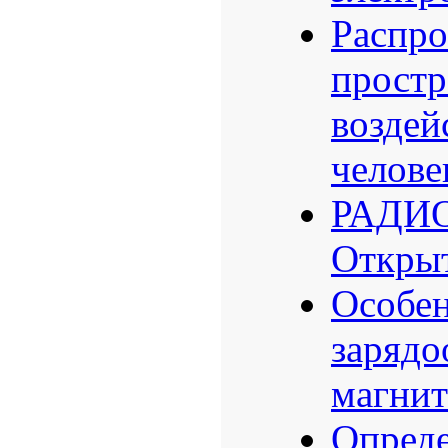
Распро
простр
воздей
челове
РАДИ
Открыт
Особен
зарядо
магнит
Опреде