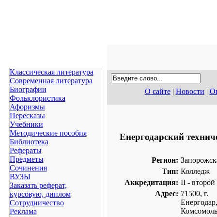
Классическая литература
Современная литература
Биографии
О сайте
|
Новости
|
Оп
Фольклористика
Афоризмы
Пересказы
Учебники
Методические пособия
Енергодарский технич
Библиотека
Рефераты
Предметы
Регион:
Запорожска
Сочинения
Тип:
Колледж
ВУЗЫ
Аккредитация:
II - второй
Заказать реферат,
Адрес:
71500, г.
курсовую, диплом
Енергодар,
Сотрудничество
Комсомоль
Реклама