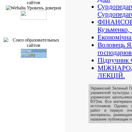
Сурдопедаго
Сурдопедаго
ФІНАНСОВ
Кузьменко,
Економічна 
Воловець Я.
господарюв
Підручник 
МІЖНАРО
ЛЕКЦІЙ.
Украинский Зеленый П
украинской культуры 
украинских школьнико
ВУЗов. Все материалы
источников. Однако, 
работ в первую оче
материалы, размещенн
название публикации и