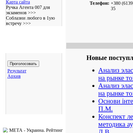
Карта сайта
Телефон:
+380 (6139
Ручка Агента 007 для
35
экзаменов >>>
Соблазни любого в 1ую
встречу >>>
Новые поступ
Анализ эла
Результат
Архив
на рынке т
Анализ эла
на рынке т
Основи інте
П.М.
Конспект ле
методика ау
Д.В.