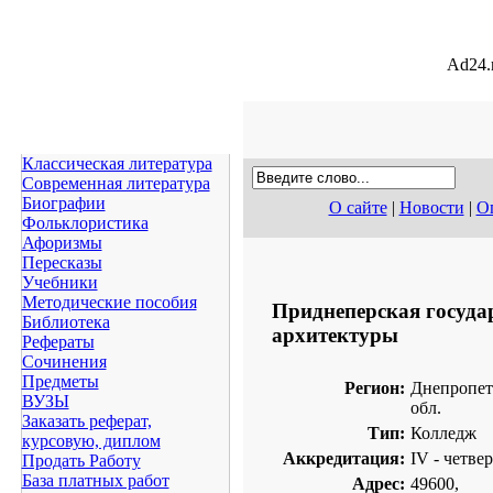
Ad24.r
Классическая литература
Современная литература
Биографии
О сайте
|
Новости
|
Оп
Фольклористика
Афоризмы
Пересказы
Учебники
Методические пособия
Приднеперская госуда
Библиотека
архитектуры
Рефераты
Сочинения
Предметы
Регион:
Днепропет
ВУЗЫ
обл.
Заказать реферат,
Тип:
Колледж
курсовую, диплом
Аккредитация:
IV - четве
Продать Работу
База платных работ
Адрес:
49600,