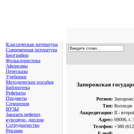
Классическая литература
Современная литература
Биографии
Фольклористика
Афоризмы
Пересказы
Учебники
Методические пособия
Запорожская государ
Библиотека
Рефераты
Предметы
Регион:
Запорожс
Сочинения
Тип:
Колледж
ВУЗЫ
Аккредитация:
II - второ
Заказать реферат,
Адрес:
69006, г.
курсовую, диплом
Сотрудничество
Телефон:
+380 (612
Реклама
E-mail: