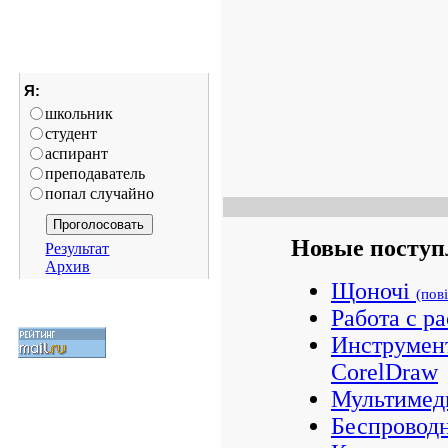
Я:
школьник
студент
аспирант
преподаватель
попал случайно
Новые поступ
Результат
Архив
Щоночі
(пов
Работа с р
Инструмент
CorelDraw
Мультимед
Беспроводн