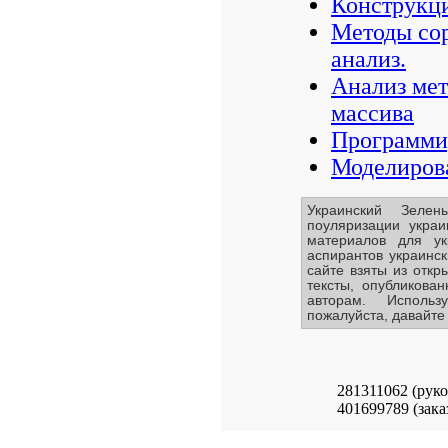
Конструкц
Методы сор
анализ.
Анализ мет
массива
Программир
Моделиров
Украинский Зеле
поуляризации украи
материалов для ук
аспирантов украинс
сайте взяты из откр
тексты, опубликова
авторам. Исполь
пожалуйста, давайте 
281311062 (рук
401699789 (зака